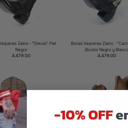
aqueras Zaino - "Grecia", Piel
Botas Vaqueras Zaino - "Cactu
Negra
Bicolor Negro y Blanc
4,479.00
4,479.00
AÑADIR A LA CESTA
AÑADIR A LA CES
-10% OFF
en