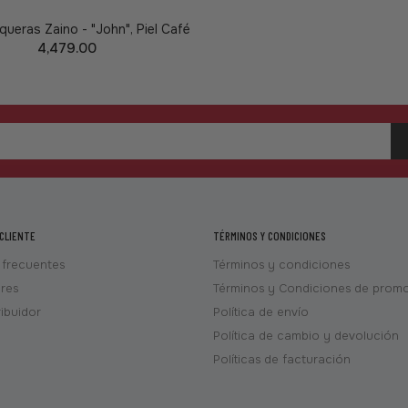
ueras Zaino - "John", Piel Café
4,479.00
AÑADIR A LA CESTA
 CLIENTE
TÉRMINOS Y CONDICIONES
 frecuentes
Términos y condiciones
ores
Términos y Condiciones de prom
ribuidor
Política de envío
Política de cambio y devolución
Políticas de facturación