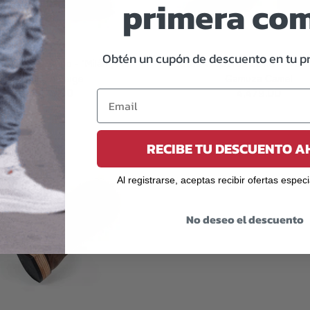
primera co
Obtén un cupón de descuento en tu p
Vaqueras Zaino - "Milán", Piel
Botas Vaqueras Zaino - "Valeri
Gamuza Beige
Gamuza Camel
4,479.00
4,479.00
AÑADIR A LA CESTA
AÑADIR A LA CES
RECIBE TU DESCUENTO 
Al registrarse, aceptas recibir ofertas espec
No deseo el descuento