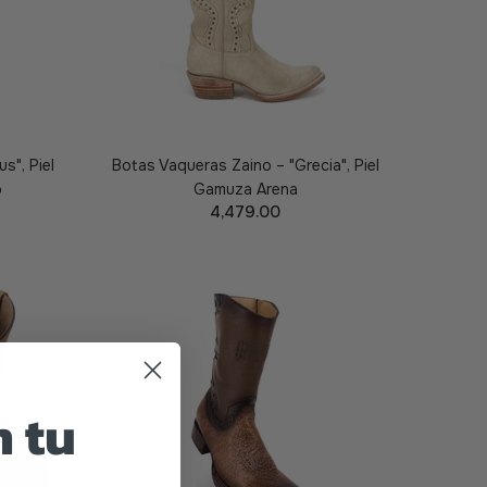
s", Piel
Botas Vaqueras Zaino – "Grecia", Piel
o
Gamuza Arena
4,479.00
TA
AÑADIR A LA CESTA
 tu