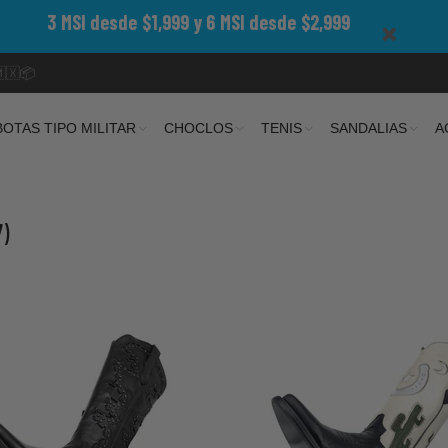
3 MSI desde $1,999 y 6 MSI desde $2,999
🇲🇽📦
BOTAS TIPO MILITAR
CHOCLOS
TENIS
SANDALIAS
A
7)