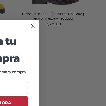
Botas Offlander, Tipo Militar, Piel Crazy,
Negro, Calavera Bordada
2,629.00
 tu
PREORDER
iel Crazy,
as
mpra
rimera compra.
AHORA
iel Napa,