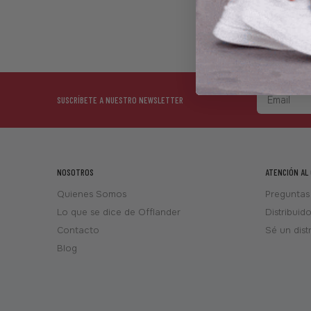
Neg
SUSCRÍBETE A NUESTRO NEWSLETTER
NOSOTROS
ATENCIÓN AL
Quienes Somos
Preguntas
Lo que se dice de Offlander
Distribuid
Contacto
Sé un dist
Blog