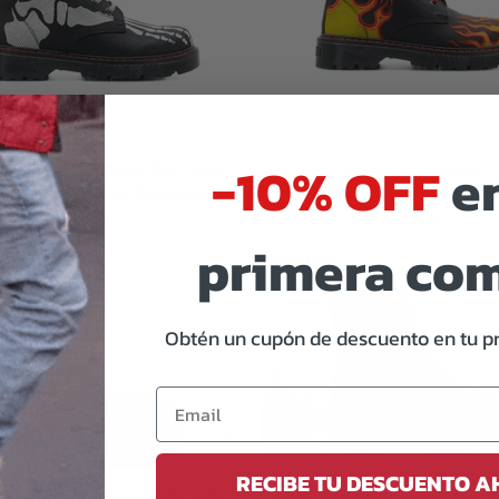
-10% OFF
en
lander, Tipo Militar, Piel Crazy,
Botas Offlander, Tipo Militar, P
, Huesos Blancos Bordados
Negro, Flamas Bordad
2,629.00
2,769.00
primera co
AÑADIR A LA CESTA
PREORDER
Obtén un cupón de descuento en tu p
RECIBE TU DESCUENTO 
lander, Tipo Militar, Piel Crazy,
Botas Offlander, Tipo Militar, P