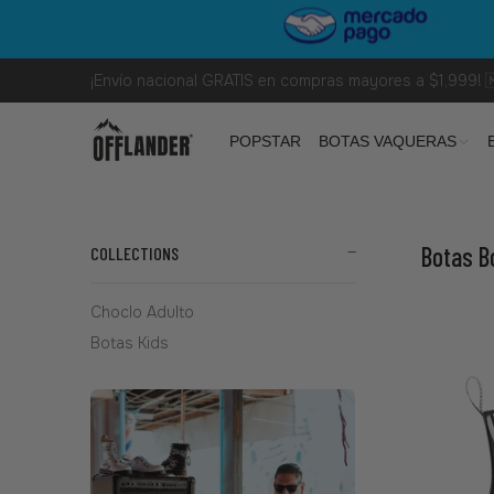
¡Envío nacional GRATIS en compras mayores a $1,999! 
POPSTAR
BOTAS VAQUERAS
Botas 
COLLECTIONS
Choclo Adulto
Botas Kids