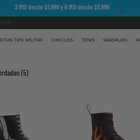
3 MSI desde $1,999 y 6 MSI desde $2,999
🇲🇽📦
BOTAS TIPO MILITAR
CHOCLOS
TENIS
SANDALIAS
A
Bordadas
(5)