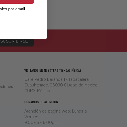
Bordadas
iales por email.
SUSCRIBIRSE
VISITANOS EN NUESTRAS TIENDAS FÍSICAS
Calle Pedro Baranda 17, Tabacalera,
Cuauhtémoc, 06030 Ciudad de México,
ociones
CDMX, México
HORARIOS DE ATENCIÓN
Atención de pagina web: Lunes a
Viernes
9:00am - 6:00pm