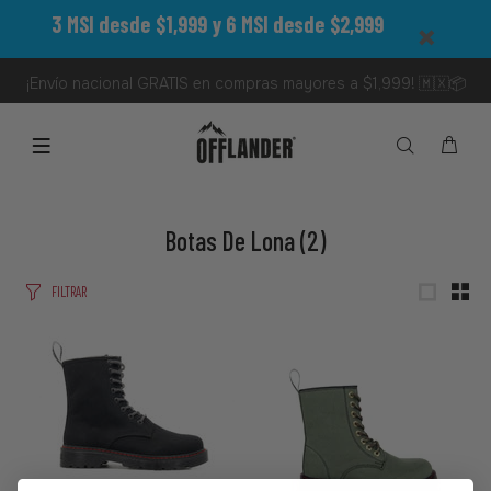
3 MSI desde $1,999 y 6 MSI desde $2,999
¡Envío nacional GRATIS en compras mayores a $1,999! 🇲🇽📦
Botas De Lona
(2)
FILTRAR