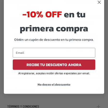
Botas Offlander, Tipo Militar,
Lona, Negro
-10% OFF
en tu
2,029.00
Botas Offlander, Tipo Militar,
Lona, Verde Olivo
primera compra
PREORDER
2,029.00
Obtén un cupón de descuento en tu primera compra.
PREORDER
RECIBE TU DESCUENTO AHORA
NOSOTROS
Al registrarse, aceptas recibir ofertas especiales por email.
No deseo el descuento
ATENCIÓN AL CLIENTE
TÉRMINOS Y CONDICIONES