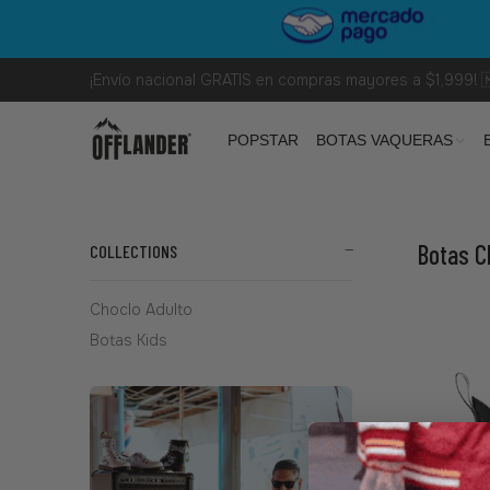
¡Envío nacional GRATIS en compras mayores a $1,999! 
POPSTAR
BOTAS VAQUERAS
Botas C
COLLECTIONS
Choclo Adulto
Botas Kids