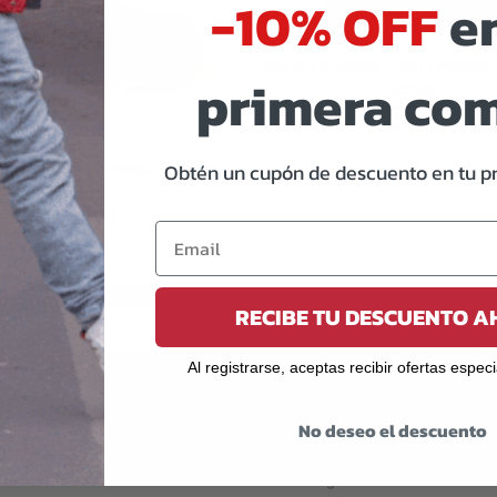
-10% OFF
en
Botas Offlander, Tipo Chelsea, 
primera co
Blanco
2,359.00
PREORDER
Obtén un cupón de descuento en tu p
lander, Tipo Chelsea, Piel Crazy,
Negro
2,359.00
PREORDER
RECIBE TU DESCUENTO 
Al registrarse, aceptas recibir ofertas espec
No deseo el descuento
 CLIENTE
TÉRMINOS Y CONDICIONES
 frecuentes
Términos y condiciones