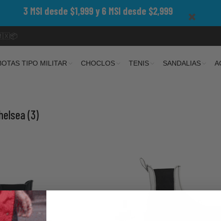
3 MSI desde $1,999 y 6 MSI desde $2,999
🇲🇽📦
BOTAS TIPO MILITAR
CHOCLOS
TENIS
SANDALIAS
A
helsea
(3)