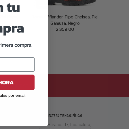
 tu
Piel Napa,
Botas Offlander, Tipo Chelsea, Piel
mpra
Gamuza, Negro
2,359.00
PREORDER
rimera compra.
AHORA
SUSCRIBIRSE
iales por email.
VISITANOS EN NUESTRAS TIENDAS FÍSICAS
Calle Pedro Baranda 17, Tabacalera,