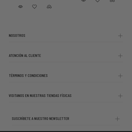
NOSOTROS
ATENCIÓN AL CLIENTE
TÉRMINOS Y CONDICIONES
VISITANOS EN NUESTRAS TIENDAS FÍSICAS
SUSCRÍBETE A NUESTRO NEWSLETTER