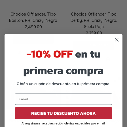
Choclos Offlander, Tipo
Choclos Offlander, Tipo
Derby, Piel Crazy, Negro,
Boston, Piel Crazy, Negro
Suela Roja
2,499.00
2,359.00
PREORDER
PREORDER
-10% OFF
en tu
primera compra
Obtén un cupón de descuento en tu primera compra.
RECIBE TU DESCUENTO AHORA
Choclos Offlander, Tipo
Choclos Offlander, Tipo
Boston, Piel Napa, Café y
Mary Jane, Piel Crazy, Negro
Al registrarse, aceptas recibir ofertas especiales por email.