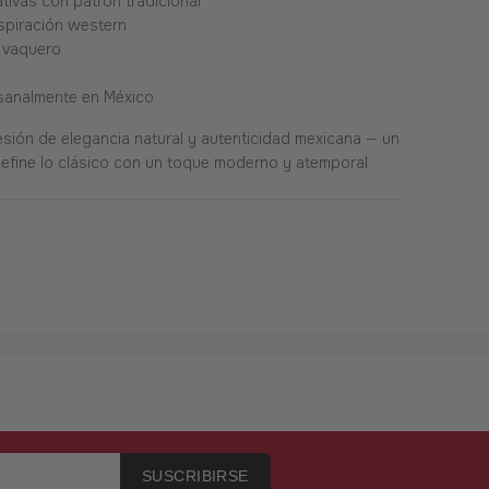
tivas con patrón tradicional
spiración western
o vaquero
esanalmente en México
sión de elegancia natural y autenticidad mexicana — un
efine lo clásico con un toque moderno y atemporal
SUSCRIBIRSE