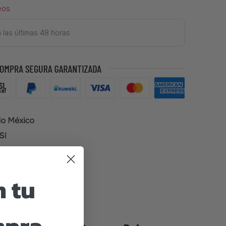
eos
 las últimas 48 horas
 tu
559938908