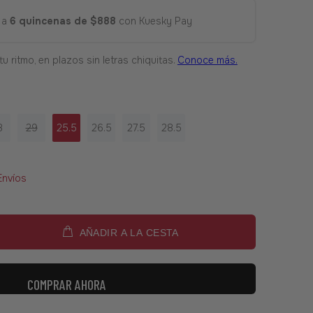
 a
6 quincenas de $888
con Kuesky Pay
8
29
25.5
26.5
27.5
28.5
Envíos
AÑADIR A LA CESTA
COMPRAR AHORA