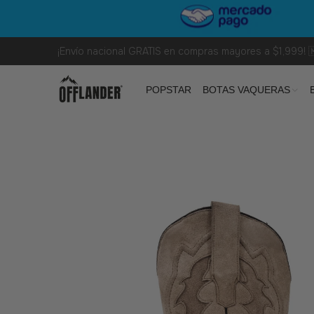
¡Envío nacional GRATIS en compras mayores a $1,999! 
POPSTAR
BOTAS VAQUERAS