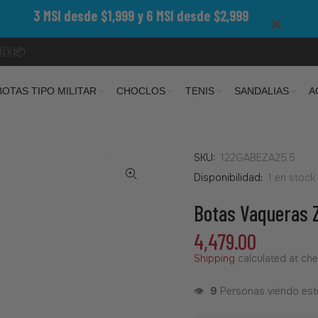
3 MSI desde $1,999 y 6 MSI desde $2,999
🇲🇽📦
BOTAS TIPO MILITAR
CHOCLOS
TENIS
SANDALIAS
A
SKU:
122GABEZA25.5
Disponibilidad:
1
en stock
Botas Vaqueras Z
4,479.00
Shipping
calculated at che
👁️
9
Personas viendo est