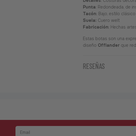
Detalles
: Costuras decora
Punta
: Redondeada, de in
Tacón
: Bajo, estilo clásic
Suela:
Cuero welt
Fabricación
: Hechas art
Estas botas son una expre
diseño
Offlander
que red
RESEÑAS