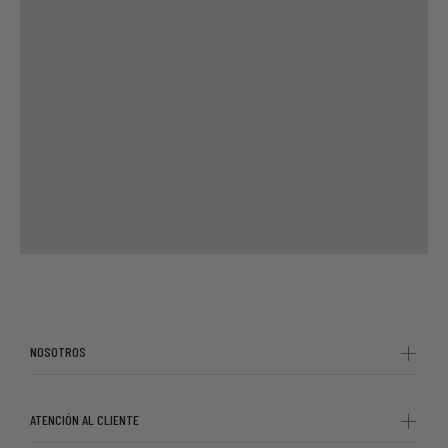
NOSOTROS
ATENCIÓN AL CLIENTE