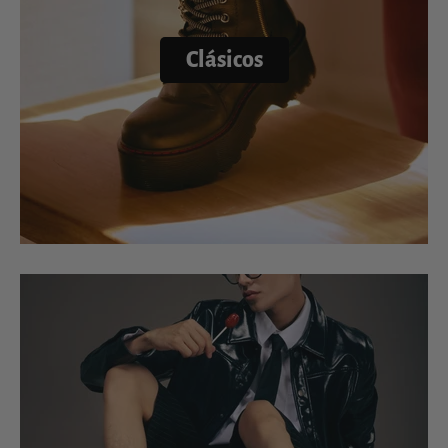
Clásicos