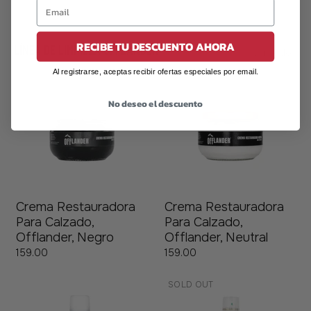
RECIBE TU DESCUENTO AHORA
LÍNEA DE LIMPIEZA OFFLANDER
Ver todos
Al registrarse, aceptas recibir ofertas especiales por email.
No deseo el descuento
Crema Restauradora
Crema Restauradora
Para Calzado,
Para Calzado,
Offlander, Negro
Offlander, Neutral
159.00
159.00
SOLD OUT