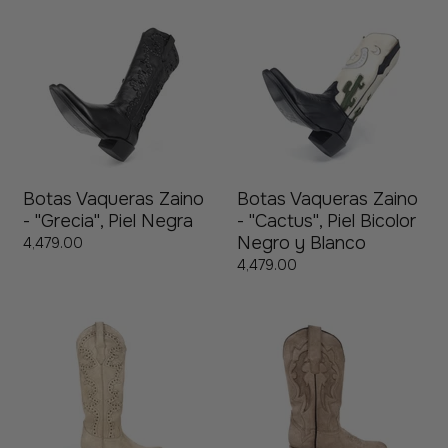
Botas Vaqueras Zaino
Botas Vaqueras Zaino
- "Grecia", Piel Negra
- "Cactus", Piel Bicolor
Negro y Blanco
4,479.00
4,479.00