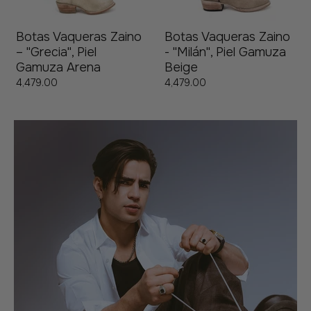
Botas Vaqueras Zaino
Botas Vaqueras Zaino
– "Grecia", Piel
- "Milán", Piel Gamuza
Gamuza Arena
Beige
4,479.00
4,479.00