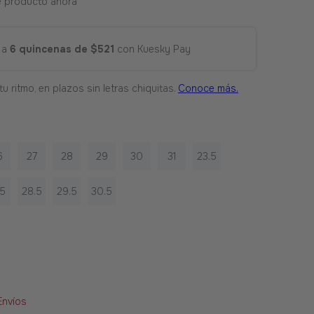
e producto ahora
 a
6 quincenas de $521
con Kuesky Pay
6
27
28
29
30
31
23.5
.5
28.5
29.5
30.5
Envíos