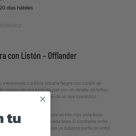
559915152
a con Listón – Offlander
iro inesperado. La Bota Urbana Negra con Listón de
lo clásico de una bota de piel con un detalle distintivo
a agujeta tipo listón, que le da un aire romántico,
 vez.
 tu
ina y detallada con costura en hilo rojo, esta bota
 el carácter
Offlander
en cada línea. El contraste entre
 y la suavidad del listón crea un balance perfecto entre