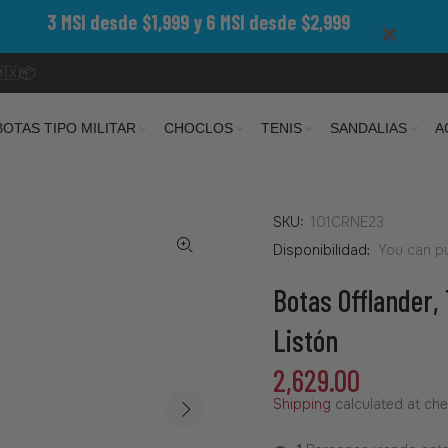
3 MSI desde $1,999 y 6 MSI desde $2,999
🇲🇽📦
BOTAS TIPO MILITAR
CHOCLOS
TENIS
SANDALIAS
A
SKU:
101CRNE23
Disponibilidad:
You can pu
Botas Offlander, 
Listón
2,629.00
Shipping
calculated at che