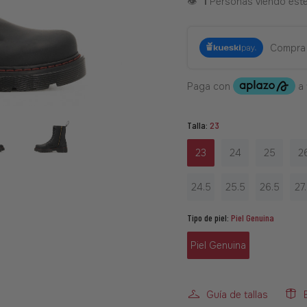
👁️
1
Personas viendo est
Compra
Talla:
23
23
24
25
2
24.5
25.5
26.5
27
Tipo de piel:
Piel Genuina
Piel Genuina
Guía de tallas