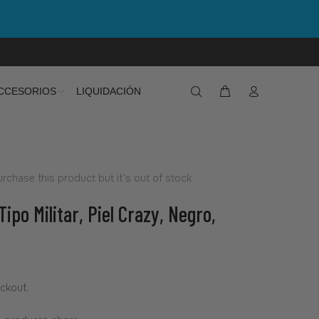
CCESORIOS
LIQUIDACIÓN
rchase this product but it's out of stock
Tipo Militar, Piel Crazy, Negro,
ckout.