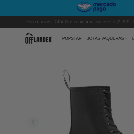
¡Envío nacional GRATIS en compras mayores a $1,999! 
POPSTAR
BOTAS VAQUERAS