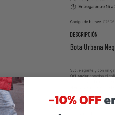
Código de barras:
07506
DESCRIPCIÓN
Bota Urbana Negr
Sutil, elegante y con un g
Offlander
combina el esti
que marca la diferencia: un
alternativo y moderno a la
-10% OFF
en
Confeccionada en piel genu
refleja el sello artesanal y
lo estructurado del diseño
fuerza y estilo.