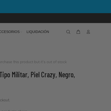
CCESORIOS
LIQUIDACIÓN
rchase this product but it's out of stock
Tipo Militar, Piel Crazy, Negro,
ckout.