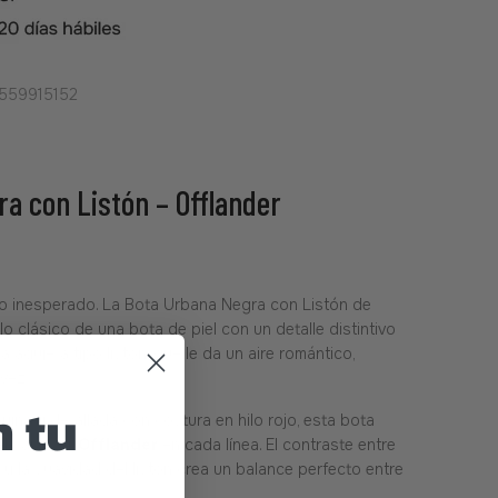
559915152
a con Listón – Offlander
iro inesperado. La Bota Urbana Negra con Listón de
lo clásico de una bota de piel con un detalle distintivo
a agujeta tipo listón, que le da un aire romántico,
 vez.
 tu
ina y detallada con costura en hilo rojo, esta bota
 el carácter
Offlander
en cada línea. El contraste entre
 y la suavidad del listón crea un balance perfecto entre