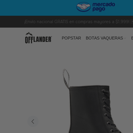
¡Envío nacional GRATIS en compras mayores a $1,999! 
POPSTAR
BOTAS VAQUERAS