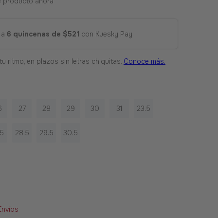
e producto ahora
 a
6 quincenas de $521
con Kuesky Pay
6
27
28
29
30
31
23.5
.5
28.5
29.5
30.5
Envíos