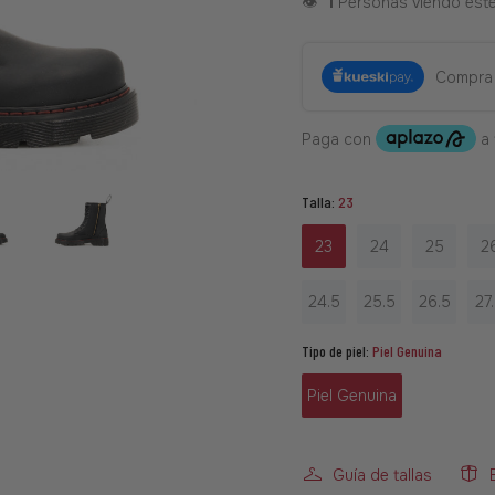
👁️
1
Personas viendo est
Compra
Talla:
23
23
24
25
2
24.5
25.5
26.5
27
Tipo de piel:
Piel Genuina
Piel Genuina
Guía de tallas