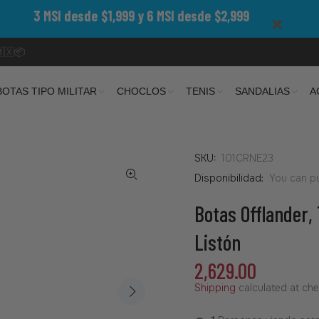
3 MSI desde $1,999 y 6 MSI desde $2,999
🇲🇽📦
BOTAS TIPO MILITAR
CHOCLOS
TENIS
SANDALIAS
A
SKU:
101CRNE23
Disponibilidad:
You can pu
Botas Offlander, 
Listón
2,629.00
Shipping
calculated at che