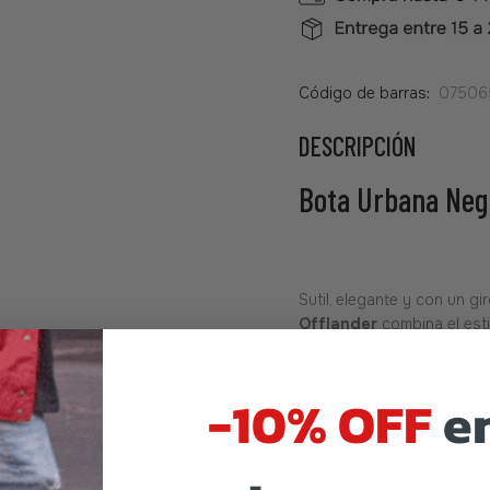
Código de barras:
07506
DESCRIPCIÓN
Bota Urbana Negr
Sutil, elegante y con un g
Offlander
combina el esti
que marca la diferencia: un
alternativo y moderno a la
-10% OFF
en
Confeccionada en piel genu
refleja el sello artesanal y
lo estructurado del diseño
fuerza y estilo.