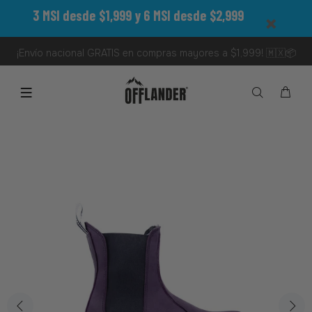
3 MSI desde $1,999 y 6 MSI desde $2,999
¡Envío nacional GRATIS en compras mayores a $1,999! 🇲🇽📦