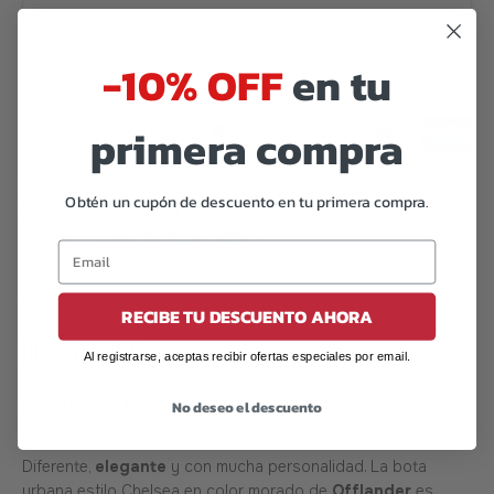
🔥
3
Pares vendidos en las últimas 48 horas
-10% OFF
en tu
primera compra
Obtén un cupón de descuento en tu primera compra.
Código de barras:
07506559923614
RECIBE TU DESCUENTO AHORA
DESCRIPCIÓN
Al registrarse, aceptas recibir ofertas especiales por email.
No deseo el descuento
Bota Urbana Estilo Chelsea Morado – Offlander
Diferente,
elegante
y con mucha personalidad. La bota
urbana estilo Chelsea en color morado de
Offlander
es