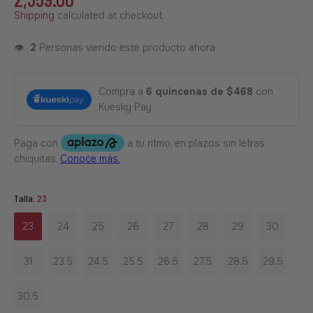
Shipping
calculated at checkout.
👁️
2
Personas viendo este producto ahora
Compra a
6 quincenas de $468
con
Kuesky Pay
Talla:
23
23
24
25
26
27
28
29
30
31
23.5
24.5
25.5
26.5
27.5
28.5
29.5
30.5