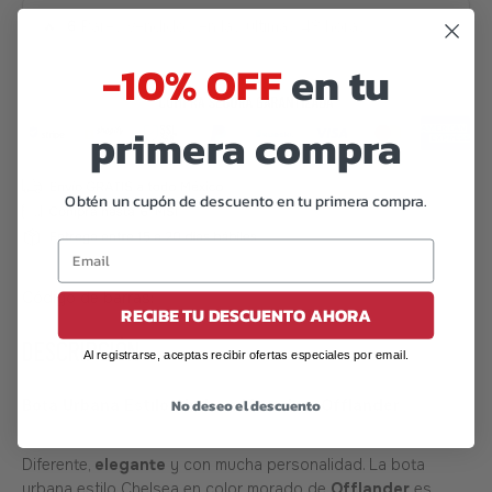
🔥
6
Pares vendidos en las últimas 48 horas
-10% OFF
en tu
primera compra
Obtén un cupón de descuento en tu primera compra.
Código de barras:
07506559923614
RECIBE TU DESCUENTO AHORA
DESCRIPCIÓN
Al registrarse, aceptas recibir ofertas especiales por email.
No deseo el descuento
Bota Urbana Estilo Chelsea Morado – Offlander
Diferente,
elegante
y con mucha personalidad. La bota
urbana estilo Chelsea en color morado de
Offlander
es