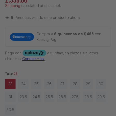
Shipping
calculated at checkout.
👁️
5
Personas viendo este producto ahora
Compra a
6 quincenas de $468
con
Kuesky Pay
Talla:
23
23
24
25
26
27
28
29
30
31
23.5
24.5
25.5
26.5
27.5
28.5
29.5
30.5