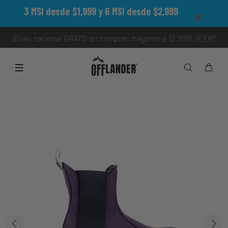
3 MSI desde $1,999 y 6 MSI desde $2,999
¡Envío nacional GRATIS en compras mayores a $1,999! 🇲🇽📦