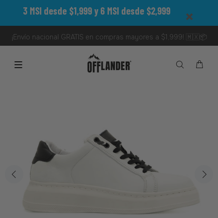
3 MSI desde $1,999 y 6 MSI desde $2,999
¡Envío nacional GRATIS en compras mayores a $1,999! 🇲🇽📦