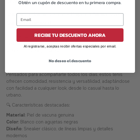
DESCRIPCIÓN
Obtén un cupón de descuento en tu primera compra.
Sneakers Offlander Blancos – Elegancia Minimalista con
Contraste Atemporal
RECIBE TU DESCUENTO AHORA
Los Sneakers blancos de Offlander,
confeccionados en
piel genuina
, son el equilibrio perfecto entre estilo
clásico y
Al registrarse, aceptas recibir ofertas especiales por email.
actitud contemporánea
. Su diseño limpio se enriquece con
agujetas negras, que aportan un contraste sutil y moderno,
No deseo el descuento
ideal para quienes buscan destacar con sobriedad.
Pensados para acompañarte todos los días, estos tenis
ofrecen comodidad, resistencia y versatilidad, adaptándose
con facilidad a cualquier look, desde lo casual hasta lo
urbano.
🔍 Características destacadas:
Material
: Piel de vacuna genuina
Color
: Blanco con agujetas negras
Diseño
: Sneaker clásico, de líneas limpias y detalles
modernos