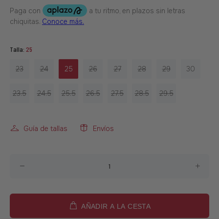
Talla:
25
23
24
25
26
27
28
29
30
23.5
24.5
25.5
26.5
27.5
28.5
29.5
Guía de tallas
Envíos
AÑADIR A LA CESTA