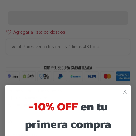
Agregar a lista de deseos
🔥
4
Pares vendidos en las últimas 48 horas
-10% OFF
en tu
primera compra
Código de barras:
07506559925380