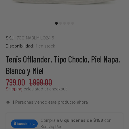
SKU:
7001NABLMILO24.5
Disponibilidad:
1
en stock
Tenis Offlander, Tipo Choclo, Piel Napa,
Blanco y Miel
799.00
1,999.00
Shipping
calculated at checkout.
👁️
1
Personas viendo este producto ahora
Compra a
6 quincenas de $158
con
Kuesky Pay