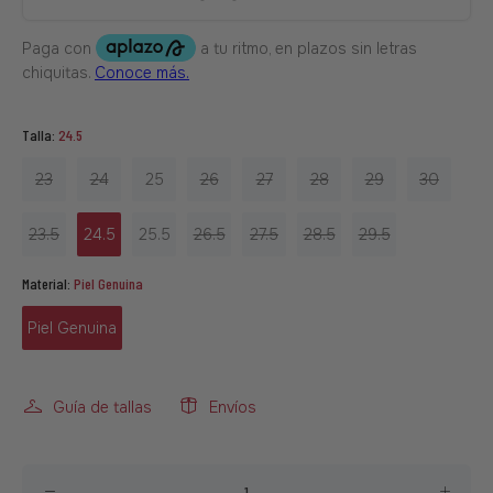
Talla:
24.5
23
24
25
26
27
28
29
30
23.5
24.5
25.5
26.5
27.5
28.5
29.5
Material:
Piel Genuina
Piel Genuina
Guía de tallas
Envíos