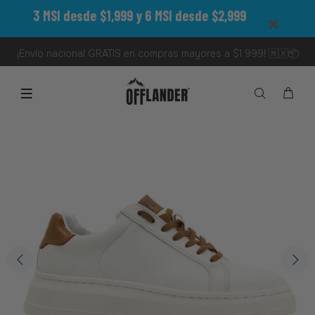
3 MSI desde $1,999 y 6 MSI desde $2,999
¡Envío nacional GRATIS en compras mayores a $1,999! 🇲🇽📦