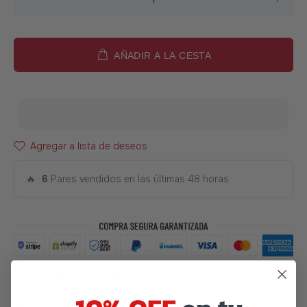
AÑADIR A LA CESTA
Agregar a lista de deseos
🔥
6
Pares vendidos en las últimas 48 horas