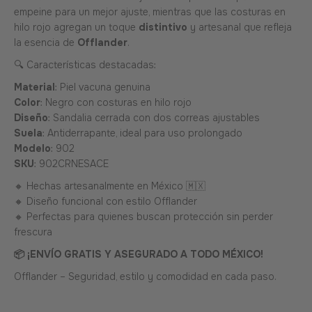
empeine para un mejor ajuste, mientras que las costuras en
hilo rojo agregan un toque
distintivo
y artesanal que refleja
la esencia de
Offlander
.
🔍 Características destacadas:
Material
: Piel vacuna genuina
Color
: Negro con costuras en hilo rojo
Diseño
: Sandalia cerrada con dos correas ajustables
Suela
: Antiderrapante, ideal para uso prolongado
Modelo
: 902
SKU
:
902CRNESACE
🔸 Hechas artesanalmente en México 🇲🇽
🔸 Diseño funcional con estilo Offlander
🔸 Perfectas para quienes buscan protección sin perder
frescura
📦 ¡ENVÍO GRATIS Y ASEGURADO A TODO MÉXICO!
Offlander – Seguridad, estilo y comodidad en cada paso.