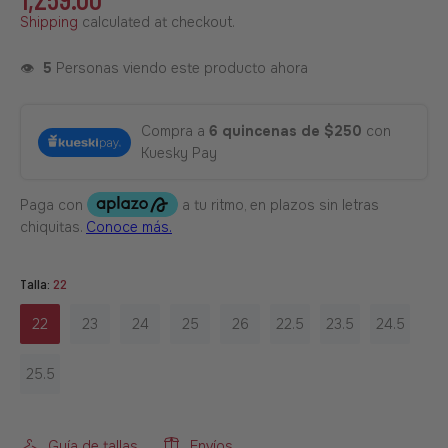
Shipping
calculated at checkout.
👁️
5
Personas viendo este producto ahora
Compra a
6 quincenas de $250
con
Kuesky Pay
Talla:
22
22
23
24
25
26
22.5
23.5
24.5
25.5
Guía de tallas
Envíos