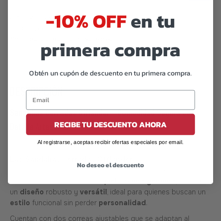
-10% OFF
en tu
primera compra
Código de barras:
07506559915213
Obtén un cupón de descuento en tu primera compra.
DESCRIPCIÓN
Sandalias Cerradas Offlander – Comodidad Segura con
RECIBE TU DESCUENTO AHORA
Detalle Artesanal
Al registrarse, aceptas recibir ofertas especiales por email.
Las Sandalias Cerradas Offlander
combinan el confort de
No deseo el descuento
una sandalia con la protección y firmeza de un calzado
cerrado. Confeccionadas en
piel vacuna genuina
, ofrecen
un
diseño
robusto y
versátil
, ideal para quienes buscan un
estilo
funcional sin perder
personalidad
.
Cuentan con dos correas ajustables que se adaptan al