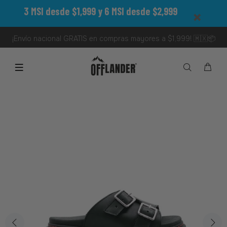
3 MSI desde $1,999 y 6 MSI desde $2,999
¡Envío nacional GRATIS en compras mayores a $1,999! 🇲🇽📦