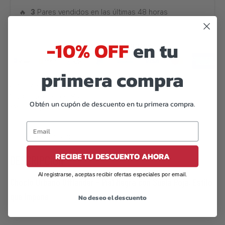
🔥
3
Pares vendidos en las últimas 48 horas
-10% OFF
en tu
primera compra
Obtén un cupón de descuento en tu primera compra.
Código de barras:
07506559921146
RECIBE TU DESCUENTO AHORA
DESCRIPCIÓN
Al registrarse, aceptas recibir ofertas especiales por email.
Choclo Urbano Offlander – Piel Negra con Suela Roja, Estilo
que Impone
No deseo el descuento