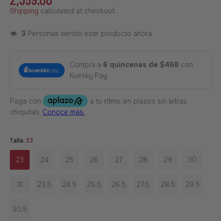
Shipping
calculated at checkout.
👁️
3
Personas viendo este producto ahora
Compra a
6 quincenas de $468
con
Kuesky Pay
Talla:
23
23
24
25
26
27
28
29
30
31
23.5
24.5
25.5
26.5
27.5
28.5
29.5
30.5