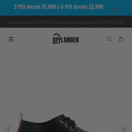
3 MSI desde $1,999 y 6 MSI desde $2,999
¡Envío nacional GRATIS en compras mayores a $1,999! 🇲🇽📦