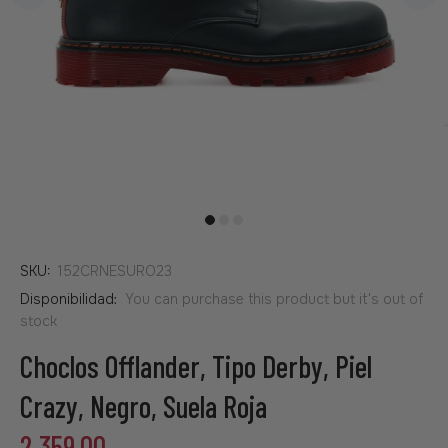
SKU:
152CRNESURO23
Disponibilidad:
You can purchase this product but it's out of
stock
Choclos Offlander, Tipo Derby, Piel
Crazy, Negro, Suela Roja
2,359.00