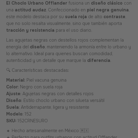
El Choclo Urbano Offlander
fusiona un
diseño clásico
con
una
actitud audaz
. Confeccionado en
piel negra genuina
,
este modelo destaca por su
suela roja
de alto
contraste
,
que no solo resalta visualmente, sino que también aporta
tracción y resistencia
para el uso diario.
Las agujetas negras con destellos rojos complementan la
energía del
diseño
, manteniendo la armonía entre lo urbano y
lo alternativo. Ideal para quienes buscan comodidad,
autenticidad y un detalle que marque la
diferencia
.
🔍 Características destacadas:
Material
: Piel vacuna genuina
Color
: Negro con suela roja
Ajuste
: Agujetas negras con detalles rojos
Diseño
: Estilo choclo urbano con silueta versátil
Suela
: Antiderrapante, ligera y resistente
Modelo
: 152
SKU:
152CRNESURO
🔸 Hecho artesanalmente en México 🇲🇽
🔸 Perfecto para outfits urbanos con actitud Offlander