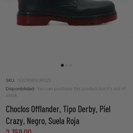
SKU:
152CRNESURO23
Disponibilidad:
You can purchase this product but it's out of
stock
Choclos Offlander, Tipo Derby, Piel
Crazy, Negro, Suela Roja
2,359.00