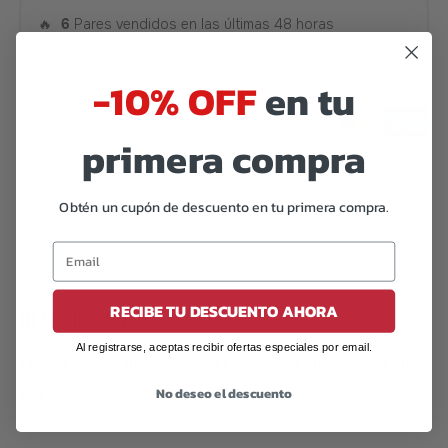
🔥
6
Pares vendidos en las últimas 48 horas
-10% OFF
en tu
primera compra
Obtén un cupón de descuento en tu primera compra.
Código de barras:
07506559921146
RECIBE TU DESCUENTO AHORA
DESCRIPCIÓN
Al registrarse, aceptas recibir ofertas especiales por email.
Choclo Urbano Offlander – Piel Negra con Suela Roja, Estilo
que Impone
No deseo el descuento