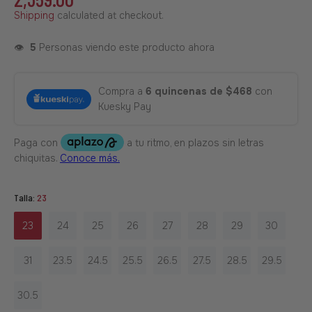
Shipping
calculated at checkout.
👁️
5
Personas viendo este producto ahora
Compra a
6 quincenas de $468
con
Kuesky Pay
Talla:
23
23
24
25
26
27
28
29
30
31
23.5
24.5
25.5
26.5
27.5
28.5
29.5
30.5