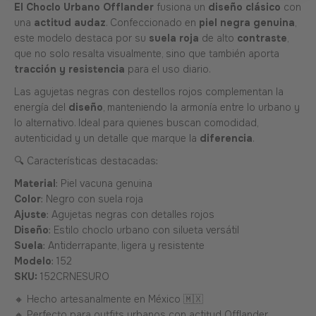
El Choclo Urbano Offlander
fusiona un
diseño clásico
con
una
actitud audaz
. Confeccionado en
piel negra genuina
,
este modelo destaca por su
suela roja
de alto
contraste
,
que no solo resalta visualmente, sino que también aporta
tracción y resistencia
para el uso diario.
Las agujetas negras con destellos rojos complementan la
energía del
diseño
, manteniendo la armonía entre lo urbano y
lo alternativo. Ideal para quienes buscan comodidad,
autenticidad y un detalle que marque la
diferencia
.
🔍 Características destacadas:
Material
: Piel vacuna genuina
Color
: Negro con suela roja
Ajuste
: Agujetas negras con detalles rojos
Diseño
: Estilo choclo urbano con silueta versátil
Suela
: Antiderrapante, ligera y resistente
Modelo
: 152
SKU:
152CRNESURO
🔸 Hecho artesanalmente en México 🇲🇽
🔸 Perfecto para outfits urbanos con actitud Offlander