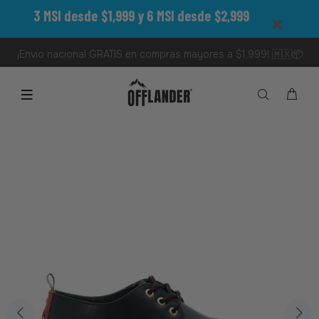
3 MSI desde $1,999 y 6 MSI desde $2,999
¡Envío nacional GRATIS en compras mayores a $1,999! 🇲🇽📦