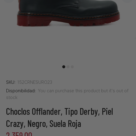
SKU:
152CRNESURO23
Disponibilidad:
You can purchase this product but it's out of
stock
Choclos Offlander, Tipo Derby, Piel
Crazy, Negro, Suela Roja
2,359.00