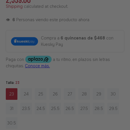
Shipping
calculated at checkout.
👁️
6
Personas viendo este producto ahora
Compra a
6 quincenas de $468
con
Kuesky Pay
Talla:
23
23
24
25
26
27
28
29
30
31
23.5
24.5
25.5
26.5
27.5
28.5
29.5
30.5