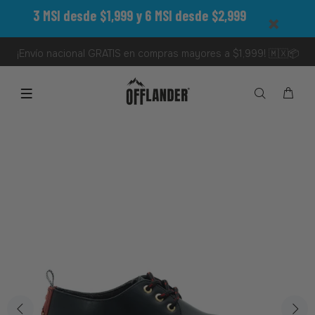
3 MSI desde $1,999 y 6 MSI desde $2,999
¡Envío nacional GRATIS en compras mayores a $1,999! 🇲🇽📦