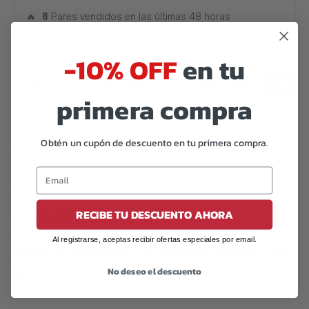
🔥
8
Pares vendidos en las últimas 48 horas
-10% OFF
en tu
primera compra
Obtén un cupón de descuento en tu primera compra.
Código de barras:
07506559921146
RECIBE TU DESCUENTO AHORA
DESCRIPCIÓN
Al registrarse, aceptas recibir ofertas especiales por email.
Choclo Urbano Offlander – Piel Negra con Suela Roja, Estilo
que Impone
No deseo el descuento