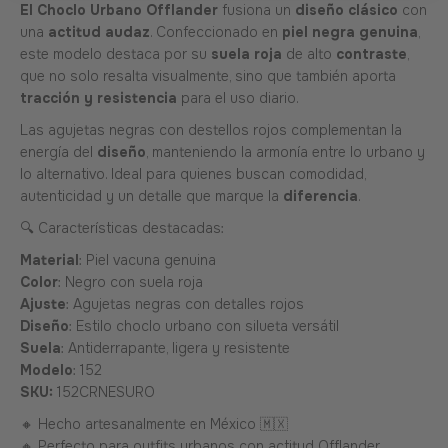
El Choclo Urbano Offlander
fusiona un
diseño clásico
con
una
actitud audaz
. Confeccionado en
piel negra genuina
,
este modelo destaca por su
suela roja
de alto
contraste
,
que no solo resalta visualmente, sino que también aporta
tracción y resistencia
para el uso diario.
Las agujetas negras con destellos rojos complementan la
energía del
diseño
, manteniendo la armonía entre lo urbano y
lo alternativo. Ideal para quienes buscan comodidad,
autenticidad y un detalle que marque la
diferencia
.
🔍 Características destacadas:
Material
: Piel vacuna genuina
Color
: Negro con suela roja
Ajuste
: Agujetas negras con detalles rojos
Diseño
: Estilo choclo urbano con silueta versátil
Suela
: Antiderrapante, ligera y resistente
Modelo
: 152
SKU:
152CRNESURO
🔸 Hecho artesanalmente en México 🇲🇽
🔸 Perfecto para outfits urbanos con actitud Offlander