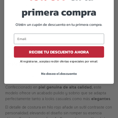
primera compra
Obtén un cupón de descuento en tu primera compra.
Código de barras:
07506559920767
DESCRIPCIÓN
RECIBE TU DESCUENTO AHORA
Choclo Offlander de Cuero Camel – Estilo Atemporal con
Al registrarse, aceptas recibir ofertas especiales por email.
Detalle de Carácter
No deseo el descuento
El Choclo Offlander en cuero camel
liso es la fusión ideal
entre
formalidad
,
versatilidad
y
diseño artesanal.
Confeccionado en
piel genuina de alta calidad,
este
modelo ofrece un acabado pulido y sobrio que se adapta
perfectamente tanto a looks casuales como más
elegantes
.
El detalle de costura en hilo rojo añade un sutil contraste con
personalidad, elevando el diseño sin romper su esencia