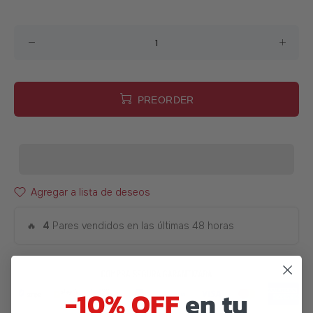
PREORDER
Agregar a lista de deseos
🔥
4
Pares vendidos en las últimas 48 horas
-10% OFF
en tu