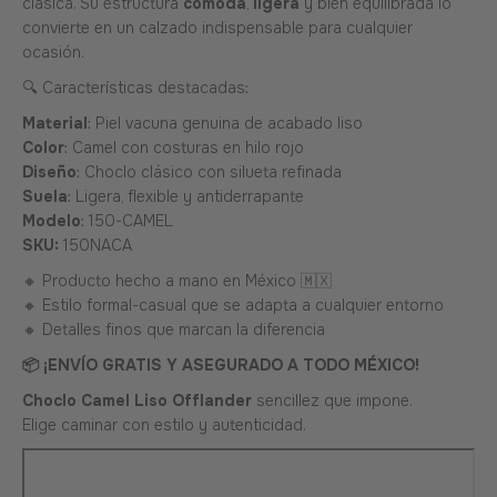
clásica. Su estructura
cómoda
,
ligera
y bien equilibrada lo
convierte en un calzado indispensable para cualquier
ocasión.
🔍 Características destacadas:
Material
: Piel vacuna genuina de acabado liso
Color
: Camel con costuras en hilo rojo
Diseño
: Choclo clásico con silueta refinada
Suela
: Ligera, flexible y antiderrapante
Modelo
: 150-CAMEL
SKU:
1
50NACA
🔸 Producto hecho a mano en México 🇲🇽
🔸 Estilo formal-casual que se adapta a cualquier entorno
🔸 Detalles finos que marcan la diferencia
📦 ¡ENVÍO GRATIS Y ASEGURADO A TODO MÉXICO!
Choclo Camel Liso Offlander
sencillez que impone.
Elige caminar con estilo y autenticidad.