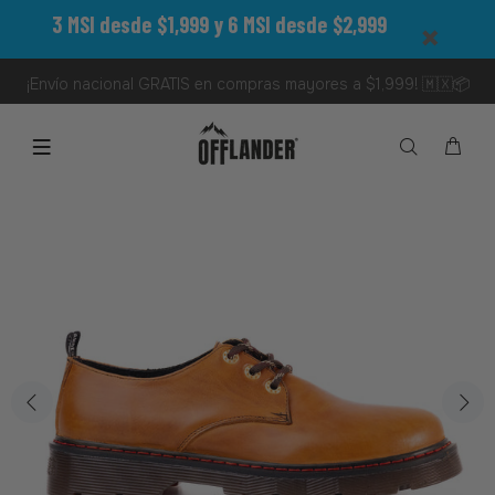
3 MSI desde $1,999 y 6 MSI desde $2,999
¡Envío nacional GRATIS en compras mayores a $1,999! 🇲🇽📦