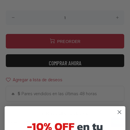
PREORDER
COMPRAR AHORA
Agregar a lista de deseos
🔥
5
Pares vendidos en las últimas 48 horas
-10% OFF
en tu