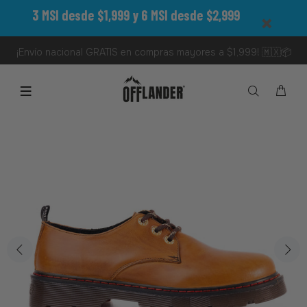
3 MSI desde $1,999 y 6 MSI desde $2,999
¡Envío nacional GRATIS en compras mayores a $1,999! 🇲🇽📦