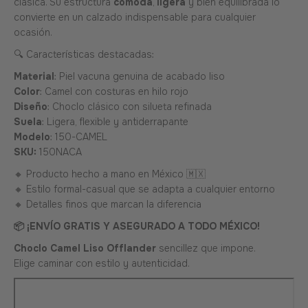
clásica. Su estructura
cómoda
,
ligera
y bien equilibrada lo
convierte en un calzado indispensable para cualquier
ocasión.
🔍 Características destacadas:
Material
: Piel vacuna genuina de acabado liso
Color
: Camel con costuras en hilo rojo
Diseño
: Choclo clásico con silueta refinada
Suela
: Ligera, flexible y antiderrapante
Modelo
: 150-CAMEL
SKU:
1
50NACA
🔸 Producto hecho a mano en México 🇲🇽
🔸 Estilo formal-casual que se adapta a cualquier entorno
🔸 Detalles finos que marcan la diferencia
📦 ¡ENVÍO GRATIS Y ASEGURADO A TODO MÉXICO!
Choclo Camel Liso Offlander
sencillez que impone.
Elige caminar con estilo y autenticidad.