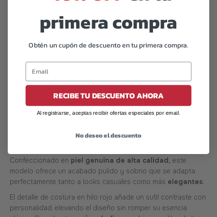
primera compra
Obtén un cupón de descuento en tu primera compra.
Código de barras:
07506559920767
DESCRIPCIÓN
RECIBE TU DESCUENTO AHORA
Choclo Offlander de Cuero Camel – Estilo Atemporal con
Al registrarse, aceptas recibir ofertas especiales por email.
Detalle de Carácter
No deseo el descuento
El Choclo Offlander en cuero camel
liso es la fusión ideal
entre
formalidad
,
versatilidad
y
diseño artesanal.
Confeccionado en
piel genuina de alta calidad,
este
modelo ofrece un acabado pulido y sobrio que se adapta
perfectamente tanto a looks casuales como más
elegantes
.
El detalle de costura en hilo rojo añade un sutil contraste con
personalidad, elevando el diseño sin romper su esencia