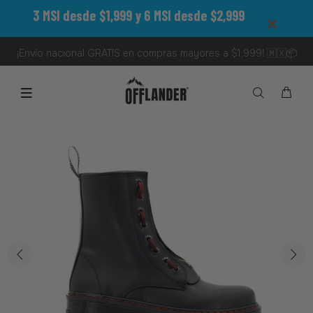
3 MSI desde $1,999 y 6 MSI desde $2,999
¡Envío nacional GRATIS en compras mayores a $1,999! 🇲🇽📦