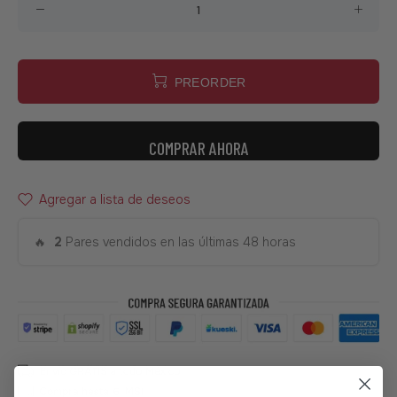
PREORDER
COMPRAR AHORA
Agregar a lista de deseos
🔥
2
Pares vendidos en las últimas 48 horas