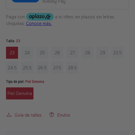
Kuesky Pay
Talla:
23
23
24
25
26
27
28
29
23.5
24.5
25.5
26.5
27.5
28.5
Tipo de piel:
Piel Genuina
Piel Genuina
Guía de tallas
Envíos