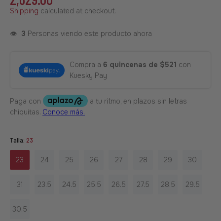
Shipping
calculated at checkout.
👁️
3
Personas viendo este producto ahora
Compra a
6 quincenas de $521
con
Kuesky Pay
Talla:
23
23
24
25
26
27
28
29
30
31
23.5
24.5
25.5
26.5
27.5
28.5
29.5
30.5