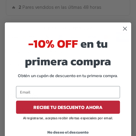
🔥
2
Pares vendidos en las últimas 48 horas
-10% OFF
en tu
primera compra
Obtén un cupón de descuento en tu primera compra.
Código de barras:
07506559913882
DESCRIPCIÓN
RECIBE TU DESCUENTO AHORA
Bota Urbana Bordada Huesos – Offlander
Al registrarse, aceptas recibir ofertas especiales por email.
Oscura, audaz y con un estilo que grita autenticidad. La Bota
No deseo el descuento