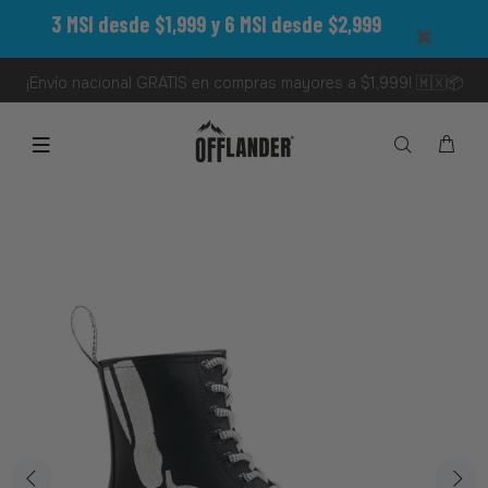
3 MSI desde $1,999 y 6 MSI desde $2,999
¡Envío nacional GRATIS en compras mayores a $1,999! 🇲🇽📦