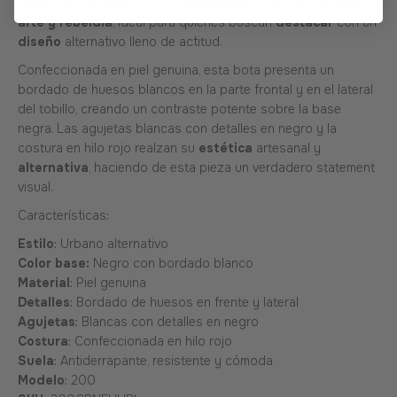
Urbana Bordada Huesos de
Offlander
es una fusión entre
arte y rebeldía
, ideal para quienes buscan
destacar
con un
diseño
alternativo lleno de actitud.
Confeccionada en piel genuina, esta bota presenta un
bordado de huesos blancos en la parte frontal y en el lateral
del tobillo, creando un contraste potente sobre la base
negra. Las agujetas blancas con detalles en negro y la
costura en hilo rojo realzan su
estética
artesanal y
alternativa
, haciendo de esta pieza un verdadero statement
visual.
Características:
Estilo
: Urbano alternativo
Color base:
Negro con bordado blanco
Material
: Piel genuina
Detalles
: Bordado de huesos en frente y lateral
Agujetas
: Blancas con detalles en negro
Costura
: Confeccionada en hilo rojo
Suela
: Antiderrapante, resistente y cómoda
Modelo
: 200