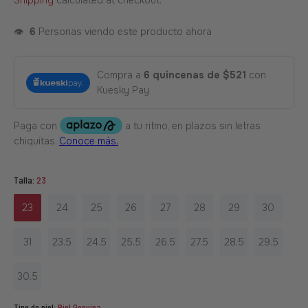
Shipping
calculated at checkout.
👁️
6
Personas viendo este producto ahora
Compra a
6 quincenas de $521
con
Kuesky Pay
Talla:
23
23
24
25
26
27
28
29
30
31
23.5
24.5
25.5
26.5
27.5
28.5
29.5
30.5
Tipo de piel:
Piel Genuina