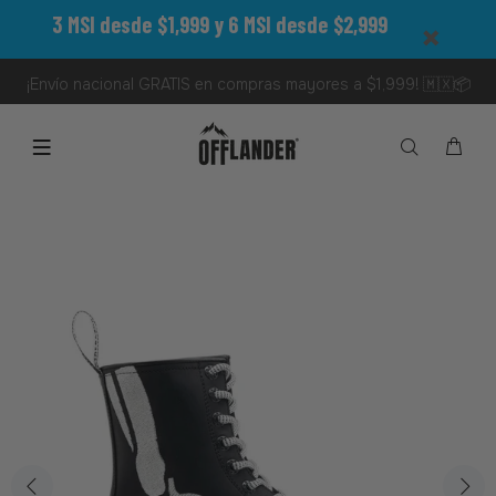
3 MSI desde $1,999 y 6 MSI desde $2,999
¡Envío nacional GRATIS en compras mayores a $1,999! 🇲🇽📦