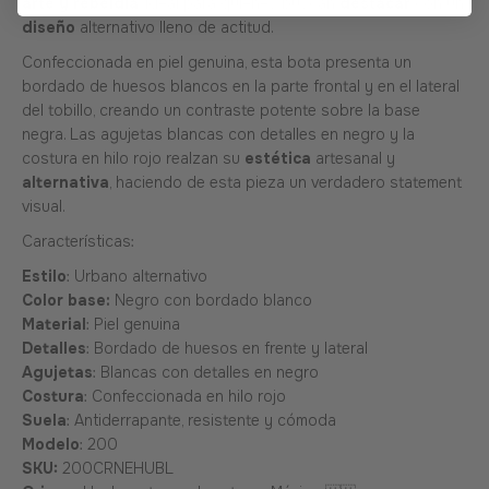
arte y rebeldía
, ideal para quienes buscan
destacar
con un
diseño
alternativo lleno de actitud.
Confeccionada en piel genuina, esta bota presenta un
bordado de huesos blancos en la parte frontal y en el lateral
del tobillo, creando un contraste potente sobre la base
negra. Las agujetas blancas con detalles en negro y la
costura en hilo rojo realzan su
estética
artesanal y
alternativa
, haciendo de esta pieza un verdadero statement
visual.
Características:
Estilo
: Urbano alternativo
Color base:
Negro con bordado blanco
Material
: Piel genuina
Detalles
: Bordado de huesos en frente y lateral
Agujetas
: Blancas con detalles en negro
Costura
: Confeccionada en hilo rojo
Suela
: Antiderrapante, resistente y cómoda
Modelo
: 200
SKU:
200CRNEHUBL