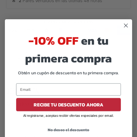
🔥
2
Pares vendidos en las últimas 48 horas
-10% OFF
en tu
primera compra
Obtén un cupón de descuento en tu primera compra.
Código de barras:
07506559913882
DESCRIPCIÓN
Bota Urbana Bordada Huesos – Offlander
RECIBE TU DESCUENTO AHORA
Al registrarse, aceptas recibir ofertas especiales por email.
Oscura, audaz y con un estilo que grita autenticidad. La Bota
No deseo el descuento
Urbana Bordada Huesos de
Offlander
es una fusión entre