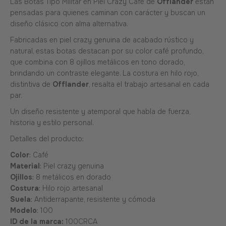
Las Botas Tipo Militar en Piel Crazy Café de
Offlander
están
pensadas para quienes caminan con carácter y buscan un
diseño clásico con alma alternativa.
Fabricadas en piel crazy genuina de acabado rústico y
natural, estas botas destacan por su color café profundo,
que combina con 8 ojillos metálicos en tono dorado,
brindando un contraste elegante. La costura en hilo rojo,
distintiva de
Offlander
, resalta el trabajo artesanal en cada
par.
Un diseño resistente y atemporal que habla de fuerza,
historia y estilo personal.
Detalles del producto:
Color
: Café
Material
: Piel crazy genuina
Ojillos
: 8 metálicos en dorado
Costura
: Hilo rojo artesanal
Suela
: Antiderrapante, resistente y cómoda
Modelo
: 100
ID de la marca:
100CRCA