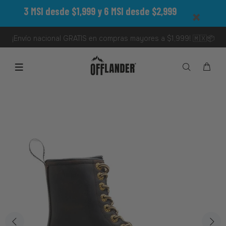
3 MSI desde $1,999 y 6 MSI desde $2,999
¡Envío nacional GRATIS en compras mayores a $1,999! 🇲🇽📦