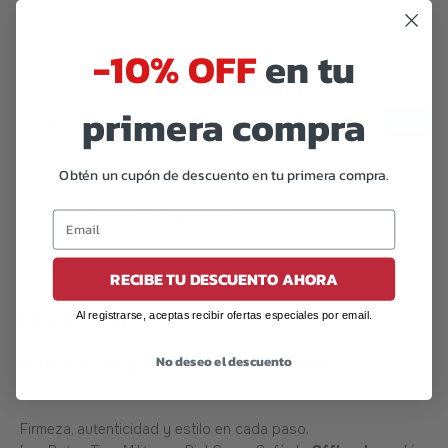
🔥
2
Pares vendidos en las últimas 48 horas
-10% OFF
en tu
primera compra
Obtén un cupón de descuento en tu primera compra.
Código de barras:
07506559912847
RECIBE TU DESCUENTO AHORA
DESCRIPCIÓN
Al registrarse, aceptas recibir ofertas especiales por email.
Botas Tipo Militar, Piel Crazy, Café – Offlander
No deseo el descuento
Firmeza, autenticidad y estilo en cada paso.