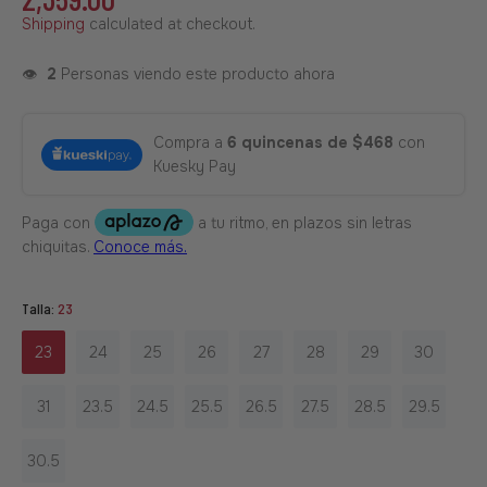
Shipping
calculated at checkout.
👁️
2
Personas viendo este producto ahora
Compra a
6 quincenas de $468
con
Kuesky Pay
Talla:
23
23
24
25
26
27
28
29
30
31
23.5
24.5
25.5
26.5
27.5
28.5
29.5
30.5