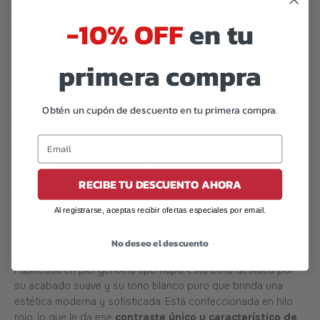
-10% OFF
en tu
primera compra
Código de barras:
07506559905870
Obtén un cupón de descuento en tu primera compra.
DESCRIPCIÓN
Bota Tipo Militar en Piel Napa Blanca – Offlander
RECIBE TU DESCUENTO AHORA
Fuerza, elegancia y un diseño que resalta a primera vista. La
Al registrarse, aceptas recibir ofertas especiales por email.
bota tipo militar en piel napa blanca de
Offlander
está
pensada para quienes buscan un estilo
limpio
,
versátil
y
No deseo el descuento
con
actitud
.
Fabricada en piel genuina tipo napa, esta bota destaca por
su acabado suave y su tono blanco puro que brinda una
estética moderna y sofisticada. Está confeccionada en hilo
rojo, lo que le da ese
contraste único y característico de