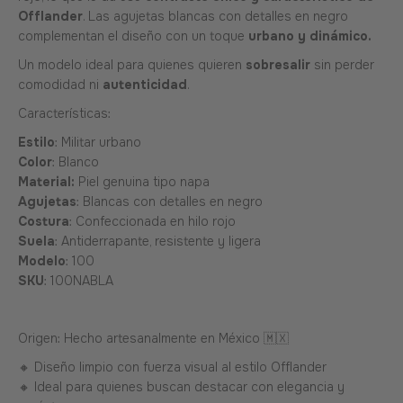
Offlander
. Las agujetas blancas con detalles en negro
complementan el diseño con un toque
urbano y dinámico.
Un modelo ideal para quienes quieren
sobresalir
sin perder
comodidad ni
autenticidad
.
Características:
Estilo
: Militar urbano
Color
: Blanco
Material:
Piel genuina tipo napa
Agujetas
: Blancas con detalles en negro
Costura
: Confeccionada en hilo rojo
Suela
: Antiderrapante, resistente y ligera
Modelo
: 100
SKU
:
100NABLA
Origen: Hecho artesanalmente en México 🇲🇽
🔸 Diseño limpio con fuerza visual al estilo Offlander
🔸 Ideal para quienes buscan destacar con elegancia y