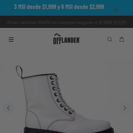
3 MSI desde $1,999 y 6 MSI desde $2,999
¡Envío nacional GRATIS en compras mayores a $1,999! 🇲🇽📦