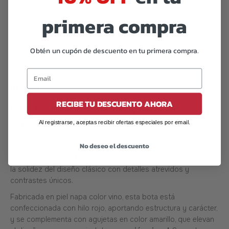
primera compra
Obtén un cupón de descuento en tu primera compra.
Código de barras:
07506559913622
DESCRIPCIÓN
RECIBE TU DESCUENTO AHORA
Botas Tipo Militar, Piel Napa, Cherry Vino, Costuras Negras
– Offlander
Al registrarse, aceptas recibir ofertas especiales por email.
No deseo el descuento
Estilo militar con una explosión de color. La Bota Tipo Militar
Cherry Vino de
Offlander
es una pieza audaz que combina
la solidez del diseño clásico con detalles atrevidos y
contrastes únicos.
Fabricada en piel napa color vino, esta bota está
confeccionada con hilo rojo, aportando estructura y carácter,
y se complementa con agujetas en color amarillo, que elevan