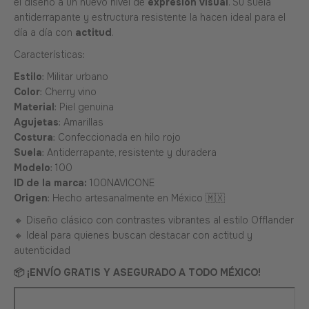
el diseño a un nuevo nivel de
expresión
visual
. Su suela
antiderrapante y estructura resistente la hacen ideal para el
día a día con
actitud
.
Características:
Estilo
: Militar urbano
Color
: Cherry vino
Material
: Piel genuina
Agujetas
: Amarillas
Costura
: Confeccionada en hilo rojo
Suela
: Antiderrapante, resistente y duradera
Modelo
: 100
ID de la marca:
100NAVICONE
Origen
: Hecho artesanalmente en México 🇲🇽
🔸 Diseño clásico con contrastes vibrantes al estilo Offlander
🔸 Ideal para quienes buscan destacar con actitud y
autenticidad
📦 ¡ENVÍO GRATIS Y ASEGURADO A TODO MÉXICO!