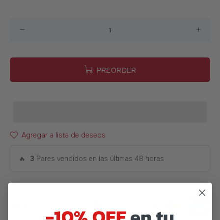
PREORDER
Agregar a lista de deseos
🔥
3
Pares vendidos en las últimas 48 horas
-10% OFF
en tu