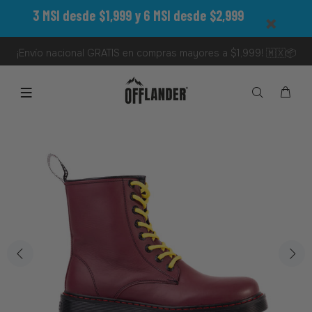
3 MSI desde $1,999 y 6 MSI desde $2,999
¡Envío nacional GRATIS en compras mayores a $1,999! 🇲🇽📦