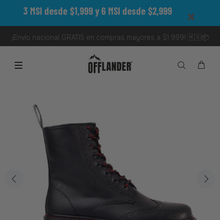
3 MSI desde $1,999 y 6 MSI desde $2,999
¡Envío nacional GRATIS en compras mayores a $1,999! 🇲🇽📦