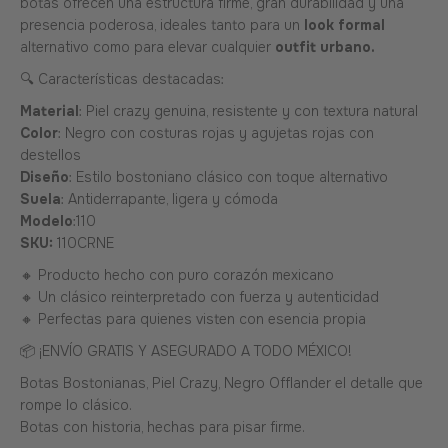
botas ofrecen una estructura firme, gran durabilidad y una
presencia poderosa, ideales tanto para un
look formal
alternativo como para elevar cualquier
outfit urbano.
🔍 Características destacadas:
Material
: Piel crazy genuina, resistente y con textura natural
Color
: Negro con costuras rojas y agujetas rojas con
destellos
Diseño
: Estilo bostoniano clásico con toque alternativo
Suela
: Antiderrapante, ligera y cómoda
Modelo
:110
SKU:
110CRNE
🔸 Producto hecho con puro corazón mexicano
🔸 Un clásico reinterpretado con fuerza y autenticidad
🔸 Perfectas para quienes visten con esencia propia
📦 ¡ENVÍO GRATIS Y ASEGURADO A TODO MÉXICO!
Botas Bostonianas, Piel Crazy, Negro Offlander el detalle que
rompe lo clásico.
Botas con historia, hechas para pisar firme.