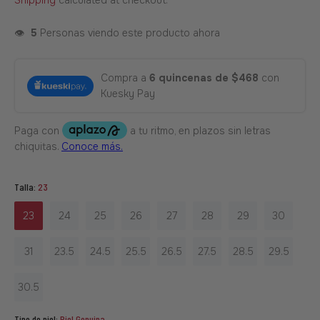
Shipping
calculated at checkout.
👁️
5
Personas viendo este producto ahora
Compra a
6 quincenas de $468
con
Kuesky Pay
Talla:
23
23
24
25
26
27
28
29
30
31
23.5
24.5
25.5
26.5
27.5
28.5
29.5
30.5
Tipo de piel:
Piel Genuina