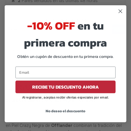
🔥
2
Pares vendidos en las últimas 48 horas
-10% OFF
en tu
primera compra
Obtén un cupón de descuento en tu primera compra.
Código de barras:
07506559919631
DESCRIPCIÓN
RECIBE TU DESCUENTO AHORA
Al registrarse, aceptas recibir ofertas especiales por email.
Botas Chelsea en Piel Crazy Negra – Offlander
No deseo el descuento
Sobrias y con una presencia que impone. Las Botas Chelsea
en Piel Crazy Negra de
Offlander
combinan la tradición del