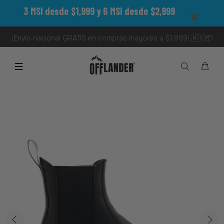
3 MSI desde $1,999 y 6 MSI desde $2,999
¡Envío nacional GRATIS en compras mayores a $1,999! 🇲🇽📦