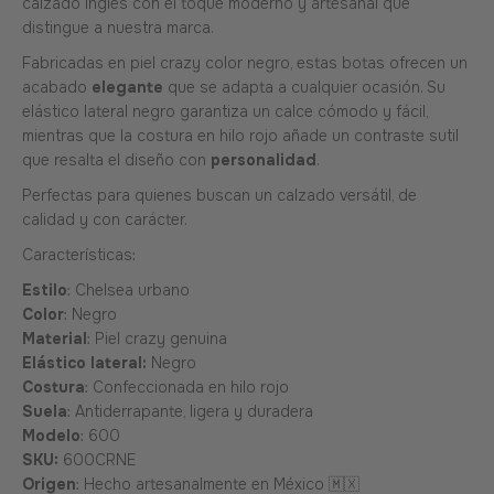
calzado inglés con el toque moderno y artesanal que
distingue a nuestra marca.
Fabricadas en piel crazy color negro, estas botas ofrecen un
acabado
elegante
que se adapta a cualquier ocasión. Su
elástico lateral negro garantiza un calce cómodo y fácil,
mientras que la costura en hilo rojo añade un contraste sutil
que resalta el diseño con
personalidad
.
Perfectas para quienes buscan un calzado versátil, de
calidad y con carácter.
Características:
Estilo
: Chelsea urbano
Color
: Negro
Material
: Piel crazy genuina
Elástico lateral:
Negro
Costura
: Confeccionada en hilo rojo
Suela
: Antiderrapante, ligera y duradera
Modelo
: 600
SKU:
600CRNE
Origen
: Hecho artesanalmente en México 🇲🇽