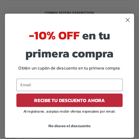
-10% OFF
en tu
primera compra
Obtén un cupón de descuento en tu primera compra.
Código de barras:
07506559912663
DESCRIPCIÓN
Botas con Plataforma, Piel Crazy Negra y Cadenas
RECIBE TU DESCUENTO AHORA
Plateadas – Offlander
Al registrarse, aceptas recibir ofertas especiales por email.
No deseo el descuento
Fuerza, estilo y actitud en cada detalle. Las Botas con
Plataforma en Piel Crazy Negra con Cadenas Plateadas de