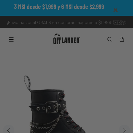
3 MSI desde $1,999 y 6 MSI desde $2,999
¡Envío nacional GRATIS en compras mayores a $1,999! 🇲🇽📦