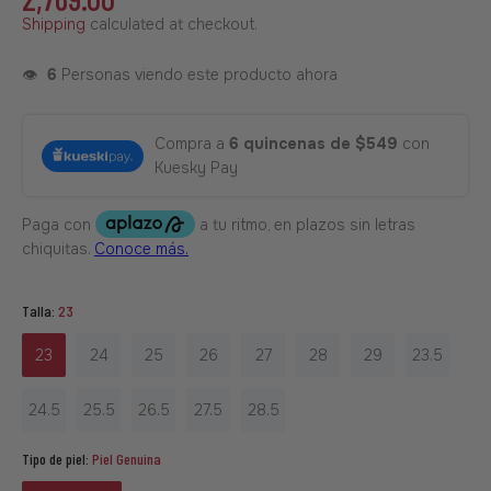
Shipping
calculated at checkout.
👁️
6
Personas viendo este producto ahora
Compra a
6 quincenas de $549
con
Kuesky Pay
Talla:
23
23
24
25
26
27
28
29
23.5
24.5
25.5
26.5
27.5
28.5
Tipo de piel:
Piel Genuina