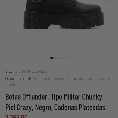
SKU:
3100CRNECAPL23
Disponibilidad:
You can purchase this product but it's out of
stock
Botas Offlander, Tipo Militar Chunky,
Piel Crazy, Negro, Cadenas Plateadas
2,769.00