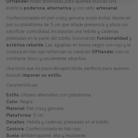
Offlander
están diseñadas para quienes buscan una
estética
poderosa
,
alternativa
y con sello
artesanal
.
Confeccionadas en piel crazy genuina, estas botas destacan
por su plataforma de 5 cm que añade presencia y altura sin
sacrificar comodidad. Incorporan una hebilla y cadenas
plateadas en la parte del tobillo, fusionando
funcionalidad
y
estética rebelde
. Las agujetas en tonos negro con rojo y la
costura en hilo rojo refuerzan su carácter
Offlander
con un
contraste único y visualmente atractivo.
Una bota que no pasa desapercibida, perfecta para quienes
buscan
imponer su estilo.
Características:
Estilo
: Urbano alternativo con plataforma
Color
: Negro
Material
: Piel crazy genuina
Plataforma
: 5 cm
Detalles
: Hebilla y cadenas plateadas en el tobillo
Costura
: Confeccionada en hilo rojo
Suela
: Antiderrapante, alta y resistente