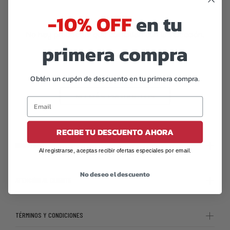
-10% OFF
en tu
VACÍO
No hay productos que coincidan con la selección.
primera compra
Obtén un cupón de descuento en tu primera compra.
NO MÁS PRODUCTOS
RECIBE TU DESCUENTO AHORA
NOSOTROS
Al registrarse, aceptas recibir ofertas especiales por email.
No deseo el descuento
ATENCIÓN AL CLIENTE
TÉRMINOS Y CONDICIONES