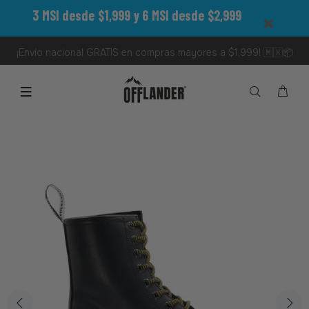
3 MSI desde $1,999 y 6 MSI desde $2,999
¡Envío nacional GRATIS en compras mayores a $1,999! 🇲🇽📦