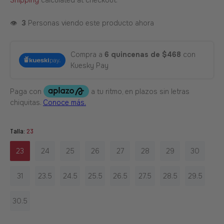
Shipping
calculated at checkout.
👁️
3
Personas viendo este producto ahora
Compra a
6 quincenas de $468
con
Kuesky Pay
Talla:
23
23
24
25
26
27
28
29
30
31
23.5
24.5
25.5
26.5
27.5
28.5
29.5
30.5