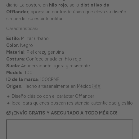
diario. La costura en
hilo rojo,
sello
distintivo de
Offlander,
aporta un contraste único que eleva su diseño
sin perder su espíritu militar.
Características:
Estilo
: Militar urbano
Color
: Negro
Material
: Piel crazy genuina
Costura
: Confeccionada en hilo rojo
Suela
: Antiderrapante, ligera y resistente
Modelo
: 100
ID de la marca
:
100CRNE
Origen
: Hecho artesanalmente en México 🇲🇽
🔸 Diseño clásico con el carácter Offlander
🔸 Ideal para quienes buscan resistencia, autenticidad y estilo
📦 ¡ENVÍO GRATIS Y ASEGURADO A TODO MÉXICO!