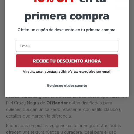
primera compra
Obtén un cupón de descuento en tu primera compra.
Código de barras:
07506559914766
RECIBE TU DESCUENTO AHORA
DESCRIPCIÓN
Al registrarse, aceptas recibir ofertas especiales por email.
Botas Tipo Militar, Piel Crazy, Negra – Offlander
No deseo el descuento
Fuerza, carácter y esencia artesanal. Las Botas Tipo Militar en
Piel Crazy Negra de
Offlander
están diseñadas para
quienes buscan un calzado resistente, con estilo clásico y
detalles que marcan la diferencia.
Fabricadas en piel crazy genuina color negro, estas botas
ofrecen una textura rústica y duradera, ideal para el uso