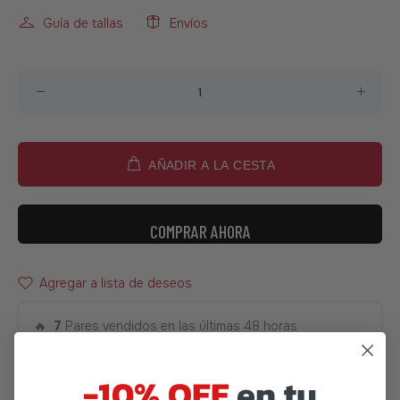
Guía de tallas
Envíos
AÑADIR A LA CESTA
COMPRAR AHORA
Agregar a lista de deseos
🔥
7
Pares vendidos en las últimas 48 horas
-10% OFF
en tu