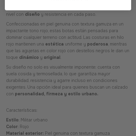
Las botas tipo militar en gamuza roja están hechas para
quienes no temen destacar y quieren llevar el estilo a otro
nivel con
diseño
y resistencia en cada paso.
Confeccionadas en piel genuina con textura gamuza en un
impactante tono rojo, estas botas están pensadas para
dominar cualquier terreno con actitud. Las costuras en hilo
rojo mantienen una
estética
uniforme y
poderosa
, mientras
que las agujetas en color rojo con destellos negros le dan un
toque
dinámico
y
original
.
Su diseño no solo es visualmente imponente: cuenta con
suela cosida y termosellada, lo que garantiza mayor
durabilidad, resistencia y agarre incluso en condiciones
exigentes. Una opción ideal para quienes buscan un calzado
con
personalidad, firmeza y estilo urbano.
Características:
Estilo
: Militar urbano
Color
: Rojo
Material exterior:
Piel genuina con textura gamuza