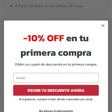
🔥
7
Pares vendidos en las últimas 48 horas
-10% OFF
en tu
primera compra
Obtén un cupón de descuento en tu primera compra.
Código de barras:
07506559917026
DESCRIPCIÓN
RECIBE TU DESCUENTO AHORA
Bota Tipo Militar en Gamuza Rojo – Offlander
Al registrarse, aceptas recibir ofertas especiales por email.
Atrevidas, llamativas
y con toda la fuerza de
Offlander
.
No deseo el descuento