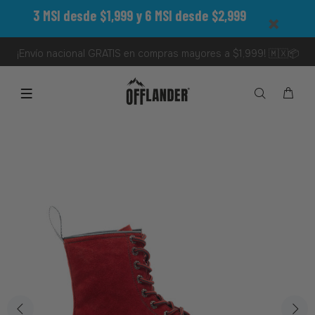
3 MSI desde $1,999 y 6 MSI desde $2,999
¡Envío nacional GRATIS en compras mayores a $1,999! 🇲🇽📦