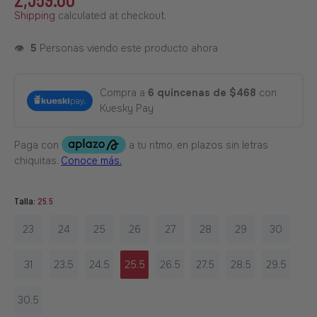
Shipping
calculated at checkout.
👁️
5
Personas viendo este producto ahora
Compra a
6 quincenas de $468
con
Kuesky Pay
Talla:
25.5
23
24
25
26
27
28
29
30
31
23.5
24.5
25.5
26.5
27.5
28.5
29.5
30.5