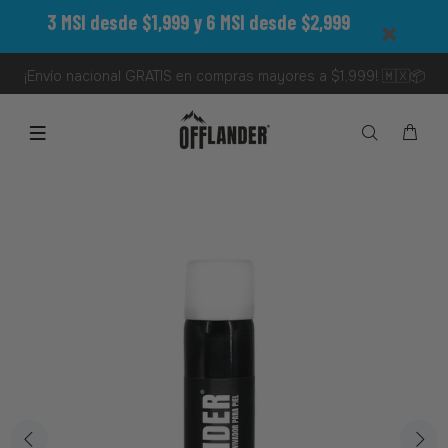
3 MSI desde $1,999 y 6 MSI desde $2,999
¡Envío nacional GRATIS en compras mayores a $1,999! 🇲🇽📦