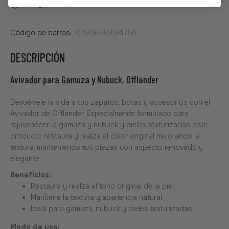
Código de barras:
07506559931756
DESCRIPCIÓN
Avivador para Gamuza y Nubuck, Offlander
Devuélvele la vida a tus zapatos, botas y accesorios con el
Avivador de Offlander. Especialmente formulado para
rejuvenecer la gamuza y nubuck y pieles texturizadas, este
producto restaura y realza el color original mejorando la
textura, manteniendo tus piezas con aspecto renovado y
elegante.
Beneficios:
Restaura y realza el tono original de la piel.
Mantiene la textura y apariencia natural.
Ideal para gamuza, nubuck y pieles texturizadas.
Modo de uso: