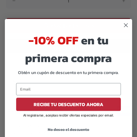
AÑADIR A LA CESTA
-10% OFF
en tu
COMPRAR AHORA
primera compra
Agregar a lista de deseos
Obtén un cupón de descuento en tu primera compra.
🔥
7
Pares vendidos en las últimas 48 horas
RECIBE TU DESCUENTO AHORA
Al registrarse, aceptas recibir ofertas especiales por email.
No deseo el descuento