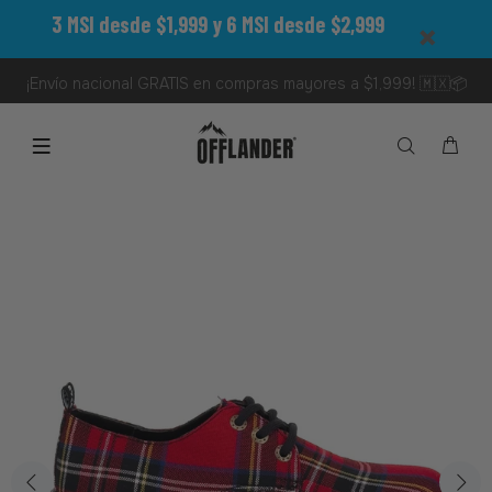
3 MSI desde $1,999 y 6 MSI desde $2,999
¡Envío nacional GRATIS en compras mayores a $1,999! 🇲🇽📦