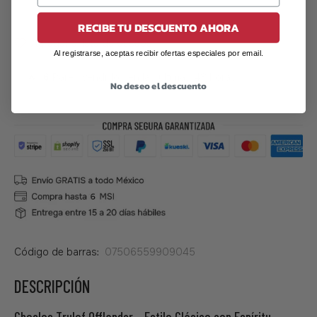
RECIBE TU DESCUENTO AHORA
Agregar a lista de deseos
Al registrarse, aceptas recibir ofertas especiales por email.
🔥
6
Pares vendidos en las últimas 48 horas
No deseo el descuento
Código de barras:
07506559909045
DESCRIPCIÓN
Choclos Trulof Offlander – Estilo Clásico con Espíritu