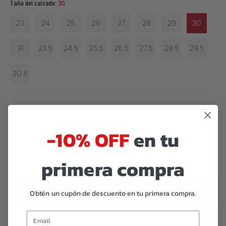
Talla del calzado:
30
23
24
25
26
27
28
29
30
31
23.5
24.5
25.5
26.5
27.5
28.5
29.5
30.5
Guía de tallas
Envíos
-10% OFF
en tu
primera compra
PREORDER
Obtén un cupón de descuento en tu primera compra.