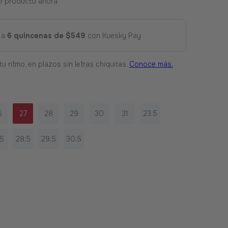
e producto ahora
 a
6 quincenas de $549
con Kuesky Pay
6
27
28
29
30
31
23.5
.5
28.5
29.5
30.5