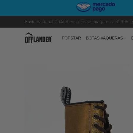
¡Envío nacional GRATIS en compras mayores a $1,999! 
POPSTAR
BOTAS VAQUERAS