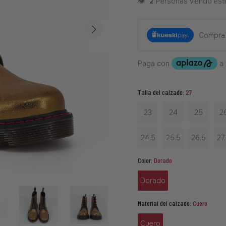
👁️
2
Personas viendo est
Compra
Talla del calzado:
27
23
24
25
2
24.5
25.5
26.5
27
Color:
Dorado
Dorado
Material del calzado:
Cuero
Cuero