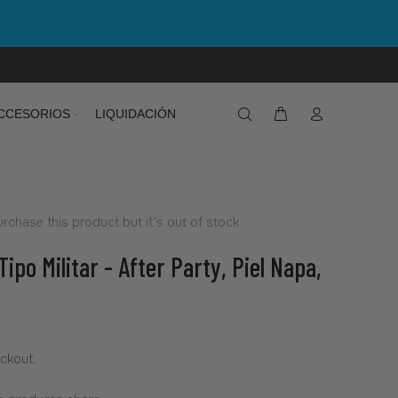
CCESORIOS
LIQUIDACIÓN
rchase this product but it's out of stock
Tipo Militar - After Party, Piel Napa,
ckout.