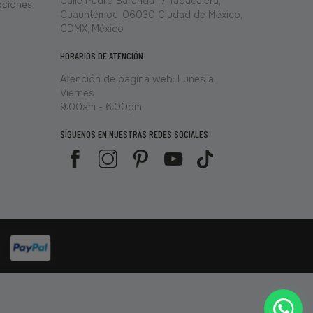
Calle Pedro Baranda 17, Tabacalera,
ociones
Cuauhtémoc, 06030 Ciudad de México,
CDMX, México
HORARIOS DE ATENCIÓN
Atención de pagina web: Lunes a
Viernes
9:00am - 6:00pm
SÍGUENOS EN NUESTRAS REDES SOCIALES