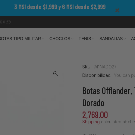
3 MSI desde $1,999 y 6 MSI desde $2,999
🇲🇽📦
BOTAS TIPO MILITAR
CHOCLOS
TENIS
SANDALIAS
A
SKU:
741NADO27
Disponibilidad:
You can pu
Botas Offlander, 
Dorado
2,769.00
Shipping
calculated at che