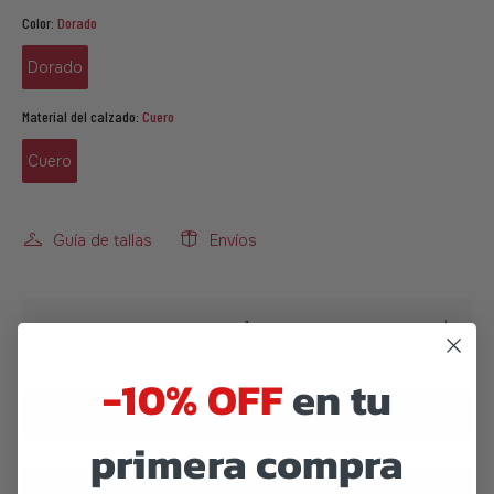
Color:
Dorado
Dorado
Material del calzado:
Cuero
Cuero
Guía de tallas
Envíos
-10% OFF
en tu
PREORDER
primera compra