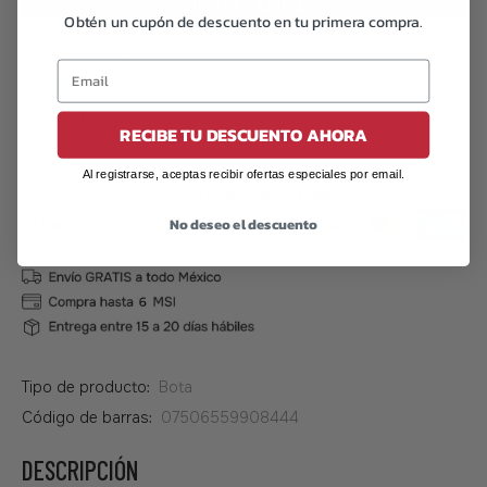
COMPRAR AHORA
Obtén un cupón de descuento en tu primera compra.
Agregar a lista de deseos
🔥
6
Pares vendidos en las últimas 48 horas
RECIBE TU DESCUENTO AHORA
Al registrarse, aceptas recibir ofertas especiales por email.
No deseo el descuento
Tipo de producto:
Bota
Código de barras:
07506559908444
DESCRIPCIÓN