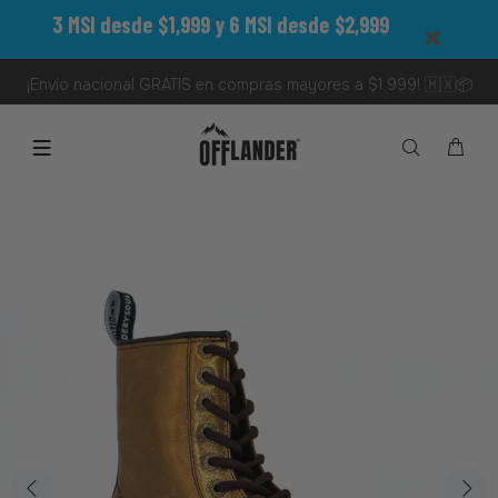
3 MSI desde $1,999 y 6 MSI desde $2,999
¡Envío nacional GRATIS en compras mayores a $1,999! 🇲🇽📦