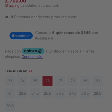
Shipping
calculated at checkout.
👁️
9
Personas viendo este producto ahora
Compra a
6 quincenas de $549
con
Kuesky Pay
Talla del calzado:
26
23
24
25
26
27
28
29
30
31
23.5
24.5
25.5
26.5
27.5
28.5
29.5
30.5