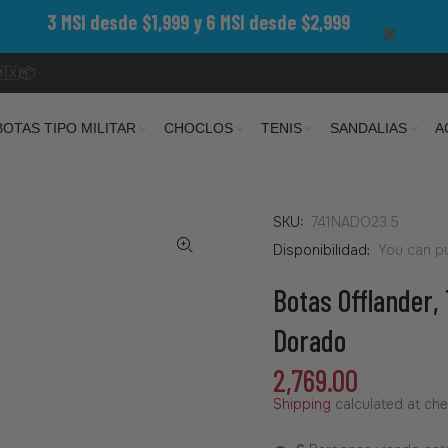
3 MSI desde $1,999 y 6 MSI desde $2,999
🇲🇽📦
BOTAS TIPO MILITAR
CHOCLOS
TENIS
SANDALIAS
A
SKU:
741NADO23.5
Disponibilidad:
You can pu
Botas Offlander, 
Dorado
2,769.00
Shipping
calculated at che