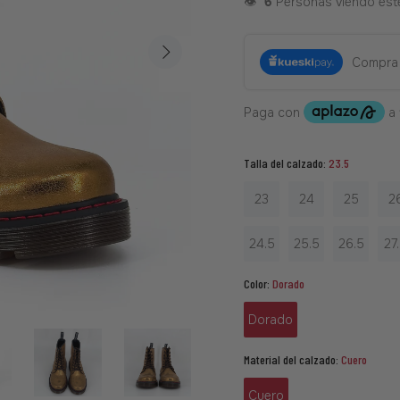
👁️
6
Personas viendo est
Compra
Talla del calzado:
23.5
23
24
25
2
24.5
25.5
26.5
27
Color:
Dorado
Dorado
Material del calzado:
Cuero
Cuero