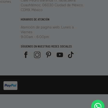
Calle Pedro Baranda 17, Tabacalera,
ociones
Cuauhtémoc, 06030 Ciudad de México,
CDMX, México
HORARIOS DE ATENCIÓN
Atención de pagina web: Lunes a
Viernes
9:00am - 6:00pm
SÍGUENOS EN NUESTRAS REDES SOCIALES