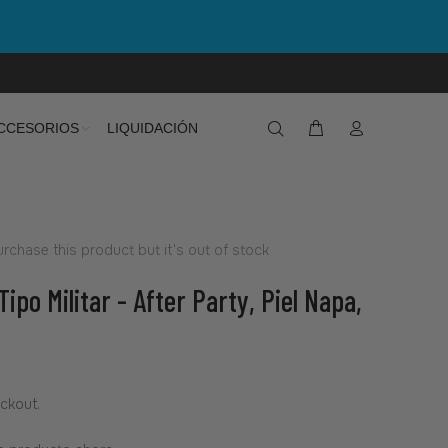
CCESORIOS
LIQUIDACIÓN
rchase this product but it's out of stock
Tipo Militar - After Party, Piel Napa,
ckout.