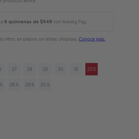
e producto ahora
 a
6 quincenas de $549
con Kuesky Pay
6
27
28
29
30
31
23.5
.5
28.5
29.5
30.5