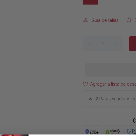
Guía de tallas
Agregar a lista de des
🔥
2
Pares vendidos en