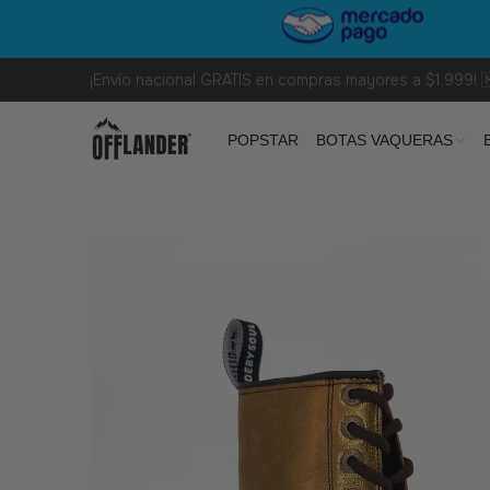
¡Envío nacional GRATIS en compras mayores a $1,999! 
POPSTAR
BOTAS VAQUERAS