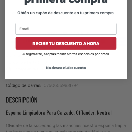
Obtén un cupón de descuento en tu primera compra.
🔥
6
Pares vendidos en las últimas 48 horas
RECIBE TU DESCUENTO AHORA
Al registrarse, aceptas recibir ofertas especiales por email.
No deseo el descuento
Código de barras:
07506559931794
DESCRIPCIÓN
Espuma Limpiadora Para Calzado, Offlander, Neutral
Olvídate de la suciedad y las manchas: nuestra espuma limpia
tus botas, tenis y cualquier calzado; rápido, fácil y sin