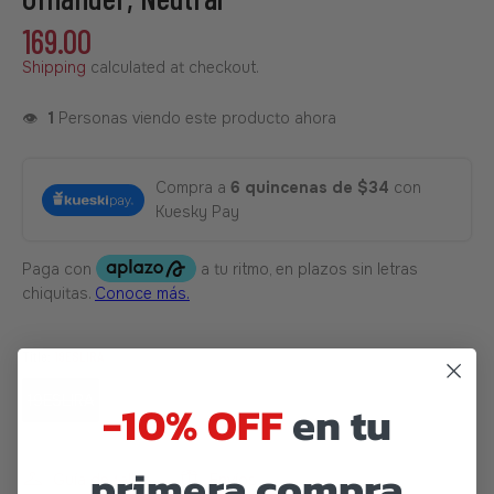
169.00
Shipping
calculated at checkout.
👁️
1
Personas viendo este producto ahora
Compra a
6 quincenas de $34
con
Kuesky Pay
Title:
19ESLIRA
19ESLIRA
-10% OFF
en tu
primera compra
Guía de tallas
Envíos