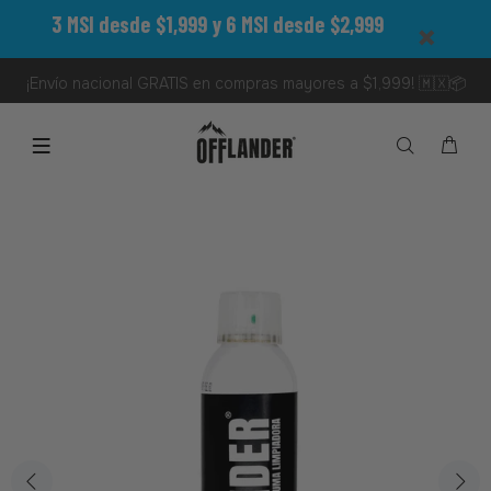
3 MSI desde $1,999 y 6 MSI desde $2,999
¡Envío nacional GRATIS en compras mayores a $1,999! 🇲🇽📦