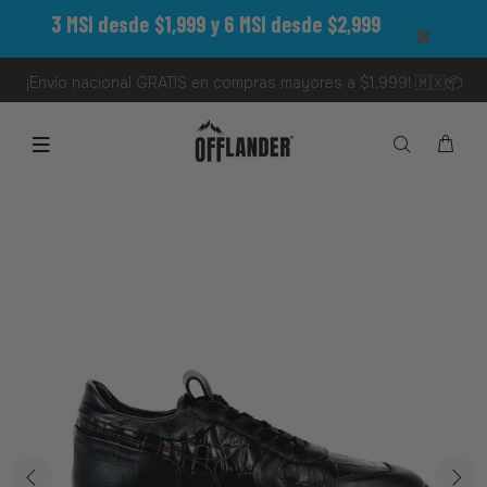
3 MSI desde $1,999 y 6 MSI desde $2,999
¡Envío nacional GRATIS en compras mayores a $1,999! 🇲🇽📦