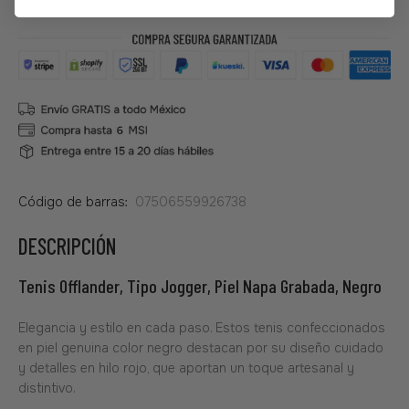
Código de barras:
07506559926738
DESCRIPCIÓN
Tenis Offlander, Tipo Jogger, Piel Napa Grabada, Negro
Elegancia y estilo en cada paso. Estos tenis confeccionados
en piel genuina color negro destacan por su diseño cuidado
y detalles en hilo rojo, que aportan un toque artesanal y
distintivo.