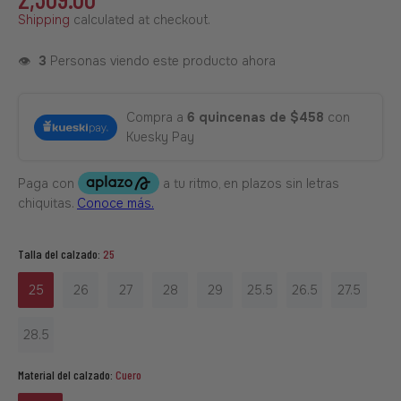
Shipping
calculated at checkout.
👁️
3
Personas viendo este producto ahora
Compra a
6 quincenas de $458
con
Kuesky Pay
Talla del calzado:
25
25
26
27
28
29
25.5
26.5
27.5
28.5
Material del calzado:
Cuero