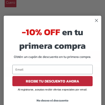
Cuero
Guía de tallas
Envíos
-10% OFF
en tu
primera compra
Obtén un cupón de descuento en tu primera compra.
PREORDER
COMPRAR AHORA
RECIBE TU DESCUENTO AHORA
Agregar a lista de deseos
Al registrarse, aceptas recibir ofertas especiales por email.
🔥
3
Pares vendidos en las últimas 48 horas
No deseo el descuento