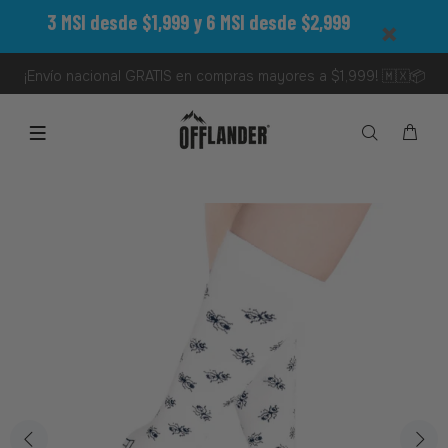
3 MSI desde $1,999 y 6 MSI desde $2,999
¡Envío nacional GRATIS en compras mayores a $1,999! 🇲🇽📦