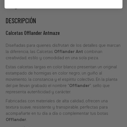
Código de barras:
07506559939790
DESCRIPCIÓN
Calcetas Offlander Antmaze
Diseñadas para quienes disfrutan de los detalles que marcan
la diferencia, las Calcetas
Offlander Ant
combinan
creatividad, estilo y comodidad en una sola pieza.
Estas calcetas largas en color blanco presentan un original
estampado de hormigas en color negro, un guiño al
movimiento, la constancia y el espíritu colectivo. En la planta
del pie llevan grabado el nombre "
Offlander
", sello que
representa autenticidad y carácter.
Fabricadas con materiales de alta calidad, ofrecen una
textura suave, resistente y transpirable, perfectas para
acompañarte en tu día a día o complementar tus botas
Offlander
.