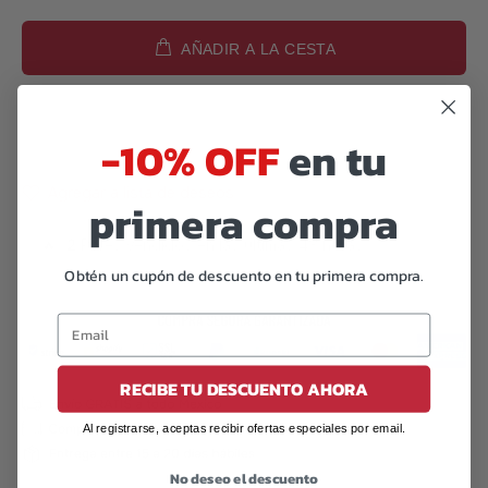
AÑADIR A LA CESTA
-10% OFF
en tu
Agregar a lista de deseos
primera compra
🔥
2
Pares vendidos en las últimas 48 horas
Obtén un cupón de descuento en tu primera compra.
RECIBE TU DESCUENTO AHORA
Al registrarse, aceptas recibir ofertas especiales por email.
No deseo el descuento