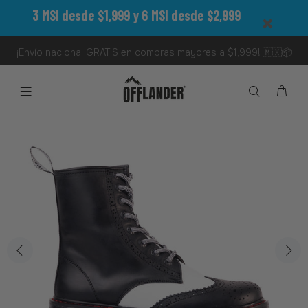
3 MSI desde $1,999 y 6 MSI desde $2,999
¡Envío nacional GRATIS en compras mayores a $1,999! 🇲🇽📦