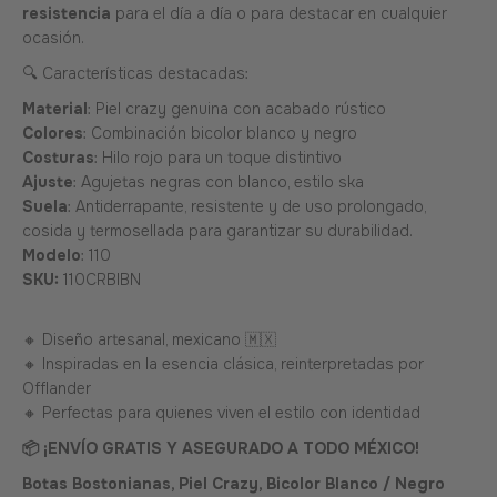
resistencia
para el día a día o para destacar en cualquier
ocasión.
🔍 Características destacadas:
Material
: Piel crazy genuina con acabado rústico
Colores
: Combinación bicolor blanco y negro
Costuras
: Hilo rojo para un toque distintivo
Ajuste
: Agujetas negras con blanco, estilo ska
Suela
: Antiderrapante, resistente y de uso prolongado,
cosida y termosellada para garantizar su durabilidad.
Modelo
: 110
SKU:
110CRBIBN
🔸 Diseño artesanal, mexicano 🇲🇽
🔸 Inspiradas en la esencia clásica, reinterpretadas por
Offlander
🔸 Perfectas para quienes viven el estilo con identidad
📦 ¡ENVÍO GRATIS Y ASEGURADO A TODO MÉXICO!
Botas Bostonianas, Piel Crazy, Bicolor Blanco / Negro