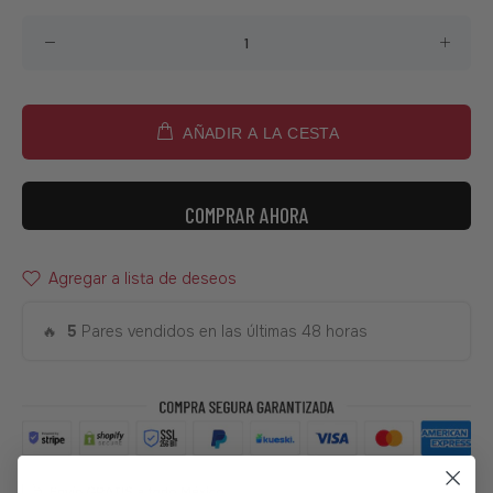
AÑADIR A LA CESTA
COMPRAR AHORA
Agregar a lista de deseos
🔥
5
Pares vendidos en las últimas 48 horas