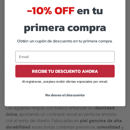
-10% OFF
en tu
primera compra
Código de barras:
07506559911130
Obtén un cupón de descuento en tu primera compra.
DESCRIPCIÓN
Botas Bostonianas Offlander – Piel Crazy Bicolor
Blanco/Negro, Estilo Clásico con Actitud Ska
RECIBE TU DESCUENTO AHORA
Las Botas Bostonianas Offlander en piel crazy bicolor
blanco y negro
rinden homenaje al estilo clásico con un giro
Al registrarse, aceptas recibir ofertas especiales por email.
moderno y rebelde. Su diseño tipo ska, con bloques
contrastantes y costuras en hilo rojo, captura la esencia de
No deseo el descuento
lo alternativo y lo atemporal en una sola silueta.
Las agujetas negras con blanco refuerzan su i
dentidad
única,
aportando un contraste visual en perfecta armonía
con el resto del diseño. Fabricadas en
piel genuina de alta
durabilidad
, estas botas combinan presencia,
comodidad
y