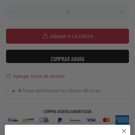
AÑADIR A LA CESTA
COMPRAR AHORA
Agregar a lista de deseos
🔥
6
Pares vendidos en las últimas 48 horas