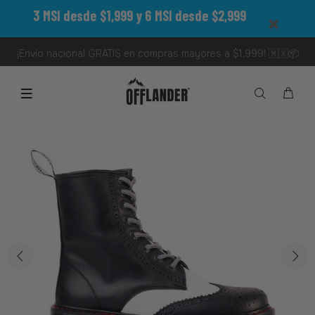
3 MSI desde $1,999 y 6 MSI desde $2,999
¡Envío nacional GRATIS en compras mayores a $1,999! 🇲🇽📦