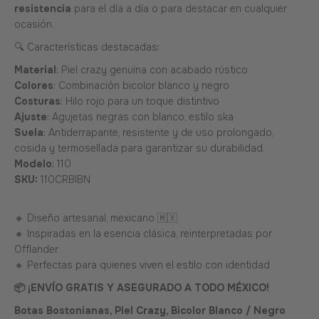
resistencia
para el día a día o para destacar en cualquier
ocasión.
🔍 Características destacadas:
Material
: Piel crazy genuina con acabado rústico
Colores
: Combinación bicolor blanco y negro
Costuras
: Hilo rojo para un toque distintivo
Ajuste
: Agujetas negras con blanco, estilo ska
Suela
: Antiderrapante, resistente y de uso prolongado,
cosida y termosellada para garantizar su durabilidad.
Modelo
: 110
SKU:
110CRBIBN
🔸 Diseño artesanal, mexicano 🇲🇽
🔸 Inspiradas en la esencia clásica, reinterpretadas por
Offlander
🔸 Perfectas para quienes viven el estilo con identidad
📦 ¡ENVÍO GRATIS Y ASEGURADO A TODO MÉXICO!
Botas Bostonianas, Piel Crazy, Bicolor Blanco / Negro