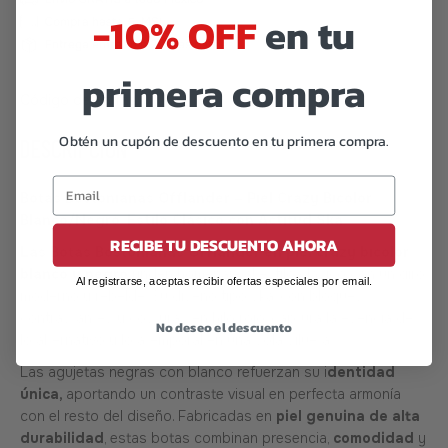
-10% OFF
en tu
primera compra
Código de barras:
07506559911130
Obtén un cupón de descuento en tu primera compra.
DESCRIPCIÓN
Botas Bostonianas Offlander – Piel Crazy Bicolor
Blanco/Negro, Estilo Clásico con Actitud Ska
RECIBE TU DESCUENTO AHORA
Las Botas Bostonianas Offlander en piel crazy bicolor
blanco y negro
rinden homenaje al estilo clásico con un giro
Al registrarse, aceptas recibir ofertas especiales por email.
moderno y rebelde. Su diseño tipo ska, con bloques
contrastantes y costuras en hilo rojo, captura la esencia de
No deseo el descuento
lo alternativo y lo atemporal en una sola silueta.
Las agujetas negras con blanco refuerzan su i
dentidad
única,
aportando un contraste visual en perfecta armonía
con el resto del diseño. Fabricadas en
piel genuina de alta
durabilidad
, estas botas combinan presencia,
comodidad
y